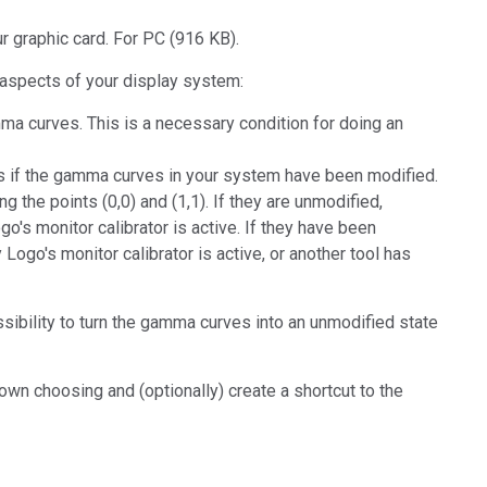
Branża papiernicza
ur graphic card. For PC (916 KB).
Materiały budowlane
 aspects of your display system:
Dobra trwałe
a curves. This is a necessary condition for doing an
ks if the gamma curves in your system have been modified.
ing the points (0,0) and (1,1). If they are unmodified,
o's monitor calibrator is active. If they have been
Logo's monitor calibrator is active, or another tool has
ssibility to turn the gamma curves into an unmodified state
ur own choosing and (optionally) create a shortcut to the