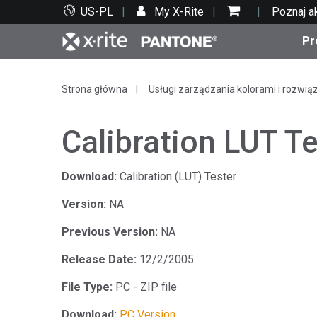
US-PL
My X-Rite
Poznaj a
Pr
Top produkty
Druk i opakowania
Wsparcie techniczne
Zasoby edukacyjne
Kate
Farby
Serwi
Szko
Strona główna
Usługi zarządzania kolorami i rozwią
Calibration LUT T
Download:
Calibration (LUT) Tester
Bran
Version:
NA
Tekst
Motoryzacja
Previous Version:
NA
Release Date:
12/2/2005
File Type:
PC - ZIP file
Cosm
Download:
PC Version