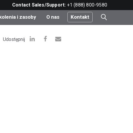
Contact Sales/Support:
+1 (888) 800-9580
kolenia i zasoby
O nas
Kontakt
i
Udostępnij
e
do
nt