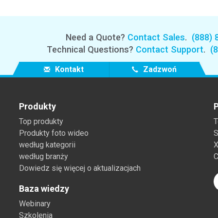
Need a Quote?
Contact Sales
.
(888) 
Technical Questions?
Contact Support
.
(
Kontakt
Zadzwoń
Produkty
P
Top produkty
T
Produkty foto wideo
S
według kategorii
X
według branży
C
Dowiedz się więcej o aktualizacjach
Baza wiedzy
Webinary
Szkolenia