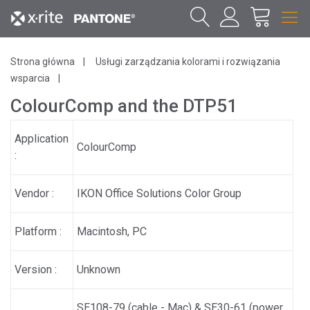
Strona główna
Usługi zarządzania kolorami i rozwiązania
wsparcia
ColourComp and the DTP51
Application
ColourComp
:
Vendor :
IKON Office Solutions Color Group
Platform :
Macintosh, PC
Version :
Unknown
SE108-79 (cable - Mac) & SE30-61 (power