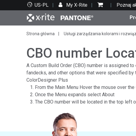
US-PL
My X-Rite
Poznaj a
Pr
Strona główna
Usługi zarządzania kolorami i rozwią
Top produkty
Druk i opakowania
Wsparcie techniczne
Zasoby edukacyjne
Kate
Farby
Serwi
Szko
CBO number Locat
A Custom Build Order (CBO) number is assigned to e
fandecks, and other options that were specified by 
ColorDesigner Plus
Bran
From the Main Menu Hover the mouse over the C
Tekst
Once the Menu expands select About
Motoryzacja
The CBO number will be located in the top left
Cosm