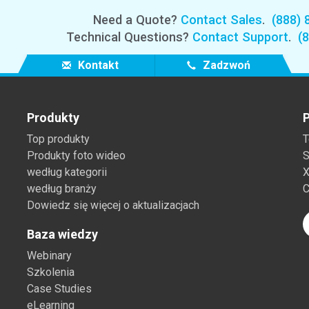
Branża papiernicza
Need a Quote?
Contact Sales
.
(888) 
Technical Questions?
Contact Support
.
(
Materiały budowlane
Kontakt
Zadzwoń
Dobra trwałe
Produkty
P
Top produkty
T
Produkty foto wideo
S
według kategorii
X
według branży
C
Dowiedz się więcej o aktualizacjach
Baza wiedzy
Webinary
Szkolenia
Case Studies
eLearning