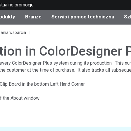
ktualne promocje
odukty
Branże
Serwis i pomoc techniczna
Sz
zania wsparcia
gorie produktów
 i powłoki
s i utrzymanie
lenie
Produkty wycofane z
OEM Display & Printer
Skontaktuj się z naszym
Konsultacje i audyty
produkcji - sprawdź
Manufacturers
specjalistami
ion in ColorDesigner 
aktualizacje
Aktualne promocje
very ColorDesigner Plus system during its production. This num
Produkty konsumencki
the customer at the time of purchase. It also tracks all subsequ
Najpopularniejsze pliki 
Sklep internetowy
pobrania
d Experience Center
lip Board in the bottom Left Hand Corner
ylia
Inne zasoby
 of the About window
Food Color Measureme
Nauki przyrodnicze
Elektronika użytkowa
etic Manufacturers