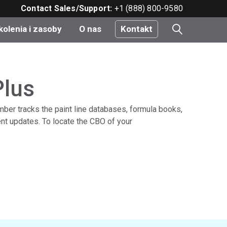
Contact Sales/Support:
+1 (888) 800-9580
kolenia i zasoby
O nas
Kontakt
i
Plus
ber tracks the paint line databases, formula books,
e
ent updates. To locate the CBO of your
do
nt