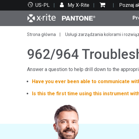
US-PL
My X-Rite
Poznaj a
Pr
Strona główna
Usługi zarządzania kolorami i rozwią
Top produkty
Druk i opakowania
Wsparcie techniczne
Zasoby edukacyjne
Kate
Farby
Serwi
Szko
962/964 Troublesh
Answer a question to help drill down to the appropria
Have you ever been able to communicate with
Bran
Tekst
Is this the first time using this instrument wi
Motoryzacja
Cosm