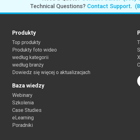
Branża papiernicza
Technical Questions?
Contact Support
.
(
Materiały budowlane
Dobra trwałe
Produkty
P
Top produkty
T
Produkty foto wideo
S
według kategorii
X
według branży
C
Dowiedz się więcej o aktualizacjach
Baza wiedzy
Webinary
Szkolenia
Case Studies
eLearning
Poradniki