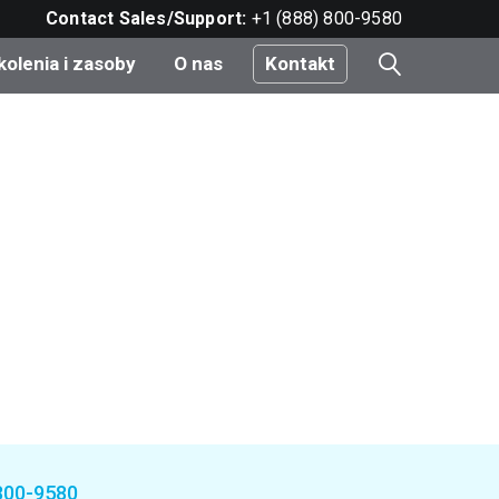
Contact Sales/Support:
+1 (888) 800-9580
kolenia i zasoby
O nas
Kontakt
i
e
do
nt
800-9580