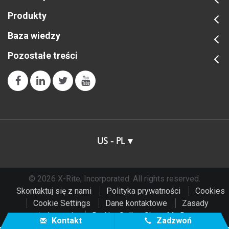
Produkty
Baza wiedzy
Pozostałe treści
US - PL
© 2026 X-Rite, Incorporated. All rights reserved.
Skontaktuj się z nami
Polityka prywatności
Cookies
Cookie Settings
Dane kontaktowe
Zasady
użytkowania
Do Not Sell or Share My Data
Kontakt
Zadzwoń