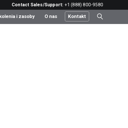
Contact Sales/Support:
+1 (888) 800-9580
kolenia i zasoby
O nas
Kontakt
i
e
do
nt