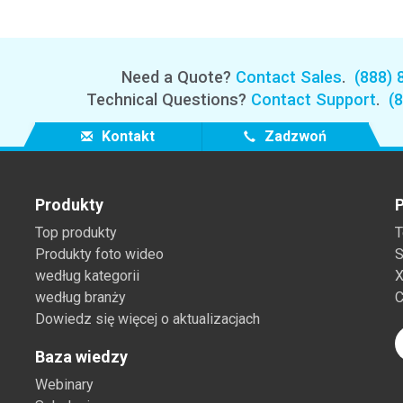
Branża papiernicza
Materiały budowlane
Need a Quote?
Contact Sales
.
(888) 
Dobra trwałe
Technical Questions?
Contact Support
.
(
Kontakt
Zadzwoń
Produkty
P
Top produkty
T
Produkty foto wideo
S
według kategorii
X
według branży
C
Dowiedz się więcej o aktualizacjach
Baza wiedzy
Webinary