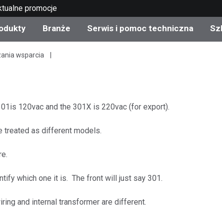
ktualne promocje
odukty
Branże
Serwis i pomoc techniczna
Sz
zania wsparcia
gorie produktów
 i powłoki
s i utrzymanie
lenie
Produkty wycofane z
OEM Display & Printer
Skontaktuj się z naszym
Konsultacje i audyty
produkcji - sprawdź
Manufacturers
specjalistami
aktualizacje
Aktualne promocje
01is 120vac and the 301X is 220vac (for export).
Produkty konsumencki
Najpopularniejsze pliki 
Sklep internetowy
 treated as different models.
pobrania
d Experience Center
ylia
Inne zasoby
re.
Food Color Measureme
tify which one it is. The front will just say 301.
Nauki przyrodnicze
ing and internal transformer are different.
Elektronika użytkowa
etic Manufacturers