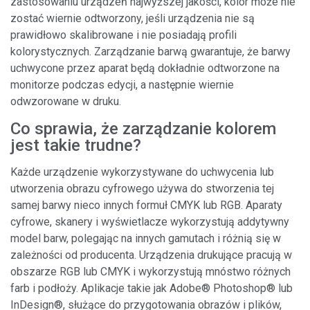
zastosowaniu urządzeń najwyższej jakości, kolor może nie
zostać wiernie odtworzony, jeśli urządzenia nie są
prawidłowo skalibrowane i nie posiadają profili
kolorystycznych. Zarządzanie barwą gwarantuje, że barwy
uchwycone przez aparat będą dokładnie odtworzone na
monitorze podczas edycji, a następnie wiernie
odwzorowane w druku.
Co sprawia, że zarządzanie kolorem
jest takie trudne?
Każde urządzenie wykorzystywane do uchwycenia lub
utworzenia obrazu cyfrowego używa do stworzenia tej
samej barwy nieco innych formuł CMYK lub RGB. Aparaty
cyfrowe, skanery i wyświetlacze wykorzystują addytywny
model barw, polegając na innych gamutach i różnią się w
zależności od producenta. Urządzenia drukujące pracują w
obszarze RGB lub CMYK i wykorzystują mnóstwo różnych
farb i podłoży. Aplikacje takie jak Adobe® Photoshop® lub
InDesign®, służące do przygotowania obrazów i plików,