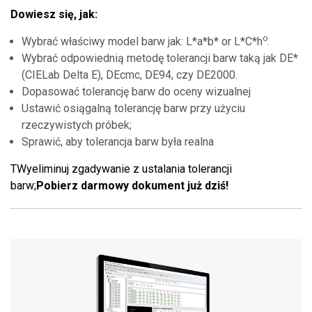
Dowiesz się, jak:
o
Wybrać właściwy model barw jak: L*a*b* or
L*C*h
.
Wybrać odpowiednią metodę tolerancji barw taką jak DE*
(CIELab Delta E), DEcmc, DE94, czy DE2000.
Dopasować tolerancję barw do oceny wizualnej
Ustawić osiągalną tolerancję barw przy użyciu
rzeczywistych próbek;
Sprawić, aby tolerancja barw była realna
TWyeliminuj zgadywanie z ustalania tolerancji
barw;
Pobierz darmowy dokument już dziś!