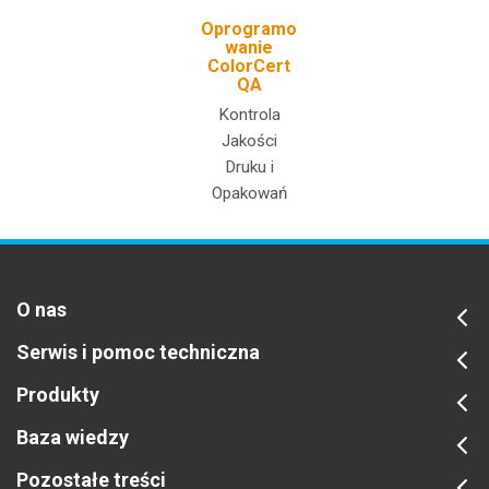
Oprogramo
wanie
ColorCert
QA
Kontrola
Jakości
Druku i
Opakowań
O nas
Serwis i pomoc techniczna
Produkty
Baza wiedzy
Pozostałe treści