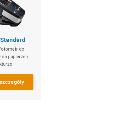
 Standard
fotometr do
na papierze i
kturze
szczegóły