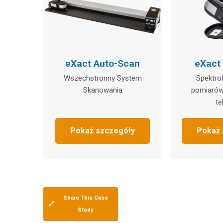
eXact Auto-Scan
eXact
Wszechstronny System
Spektro
Skanowania
pomiarów 
te
Pokaż szczegóły
Pokaż 
Share This Case
🔗
Study