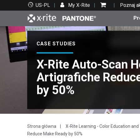
US-PL
My X-Rite
Poznaj a
Pr
Top produkty
Druk i opakowania
Wsparcie techniczne
Zasoby edukacyjne
Kate
Farby
Serwi
Szko
CASE STUDIES
X-Rite Auto-Scan H
Artigrafiche Redu
Bran
by 50%
Tekst
Motoryzacja
Strona główna
X-Rite Learning - Color Education and 
Cosm
Reduce Make Ready by 50%