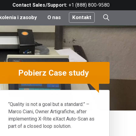
Contact Sales/Support:
+1 (888) 800-9580
kolenia i zasoby
O nas
Kontakt
i
Pobierz Case study
e
do
nt
“Quality is not a goal but a standard.” –
Marco Ciani, Owner Artigrafiche, after
implementing X-Rite eXact Auto-Scan as
e
Udostępnij
part of a closed loop solution.