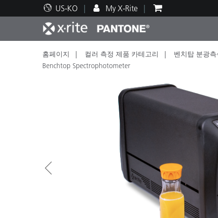
US-KO
My X-Rite
홈페이지
컬러 측정 제품 카테고리
벤치탑 분광측
주요 제품
인쇄 및 패키징
기술 지원
교육 리소스
제품
페인트
서비
교육
Benchtop Spectrophotometer
Brand
자동차
텍스
화장