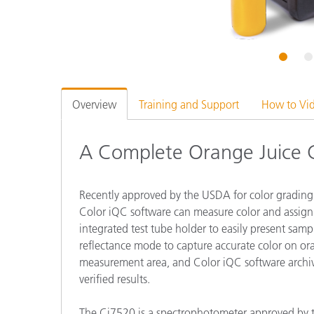
플라스틱
1
2
Overview
Training and Support
How to Vi
A Complete Orange Juice 
Recently approved by the USDA for color grading
Color iQC software can measure color and assign 
integrated test tube holder to easily present sa
reflectance mode to capture accurate color on ora
measurement area, and Color iQC software archive
verified results.
The Ci7520 is a spectrophotometer approved by 