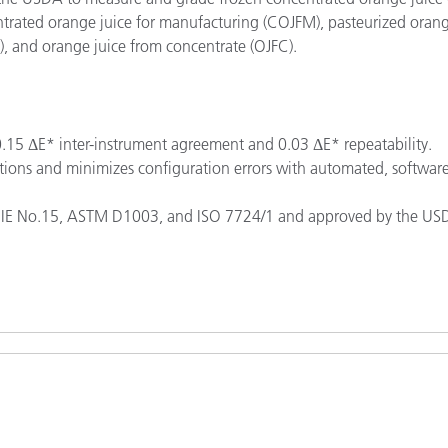
trated orange juice for manufacturing (COJFM), pasteurized orang
), and orange juice from concentrate (OJFC).
0.15 ΔE* inter-instrument agreement and 0.03 ΔE* repeatability.
cations and minimizes configuration errors with automated, softwar
g CIE No.15, ASTM D1003, and ISO 7724/1 and approved by the US