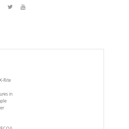
X-Rite
ures in
mple
ver
(FCOJ),