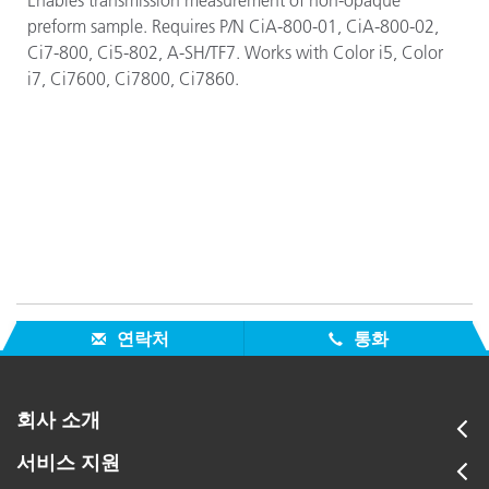
Enables transmission measurement of non-opaque
preform sample. Requires P/N CiA-800-01, CiA-800-02,
Ci7-800, Ci5-802, A-SH/TF7. Works with Color i5,
Color
i7, Ci7600,
Ci7800,
Ci7860.
연락처
통화
회사 소개
서비스 지원