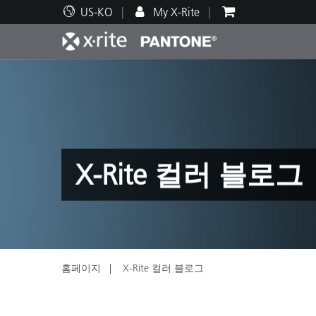
US-KO
My X-Rite
주요 제품
인쇄 및 패키징
기술 지원
교육 리소스
제품
페인트
서비
교육
X-Rite 컬러 블로그
Brand
자동차
텍스
홈페이지
X-Rite 컬러 블로그
화장