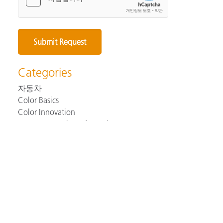
Categories
자동차
Color Basics
Color Innovation
Consumer Packaged Goods
Design
Device How-To
Our Favorite Blogs
Paint and Coatings
Plastics
Print and Packaging
Remote Color Management
Technical Help