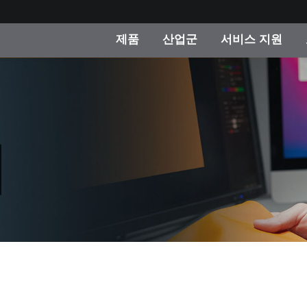
제품
산업군
서비스 지원
 카테고리
 및 코팅
스 및 유지보수
제품을 찾을 수 없나요?
OEM 디스플레이 및 프
X-Rite 코리아 연락
컨설팅 및 감사
제조사
진행중인 프로모션
온라인 스토어
소비재
인기 다운로드
 Experience Center
타일
기타 리소스
식품 컬러 측정
생명과학
소비자 가전제품
품 제조사