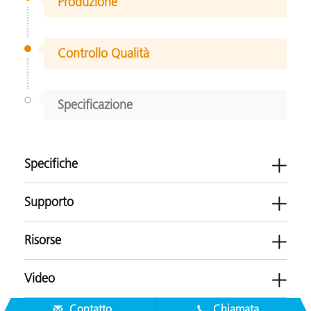
Produzione
Controllo Qualità
Specificazione
Specifiche
Supporto
Risorse
eXact Auto-Scan
Video
Stampa e Packaging
Software
Contatto
Chiamata
NetProfiler 3 v3.6.0