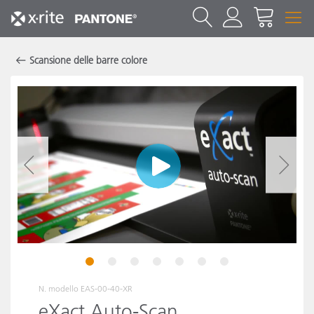
Scansione delle barre colore
1
2
3
4
5
6
7
N. modello
EAS-00-40-XR
eXact Auto-Scan