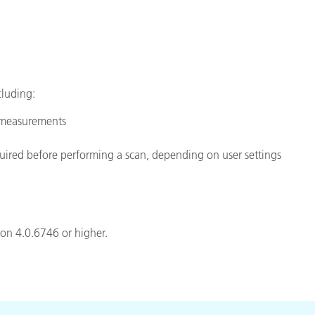
Carta
Materiali per l’edilizia
Beni Durevoli
cluding:
 measurements
ired before performing a scan, depending on user settings
ion 4.0.6746 or higher.