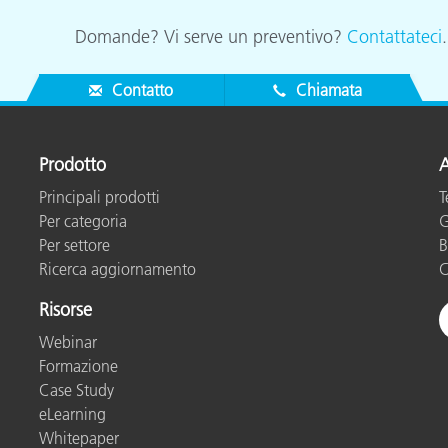
Domande? Vi serve un preventivo?
Contattateci
Contatto
Chiamata
Prodotto
A
Principali prodotti
T
Per categoria
G
Per settore
B
Ricerca aggiornamento
C
Risorse
Webinar
Formazione
Case Study
eLearning
Whitepaper