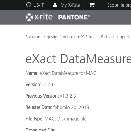
US-IT
My X-Rite
Scopri le p
Principali prodotti
Stampa e Packaging
Supporto tecnico
Risorse didattiche
Categ
Vernic
Assis
Form
Soluzioni di gestione del colore X-Rite
Richiedi support
eXact DataMeasure
Name:
eXact DataMeasure for MAC
Brand
Version:
v1.4.0
Automotive
Tessil
Previous Version:
v1.3.2.5
Release Date:
febbraio 20, 2019
File Type:
MAC: Disk image file
Produ
Download File: