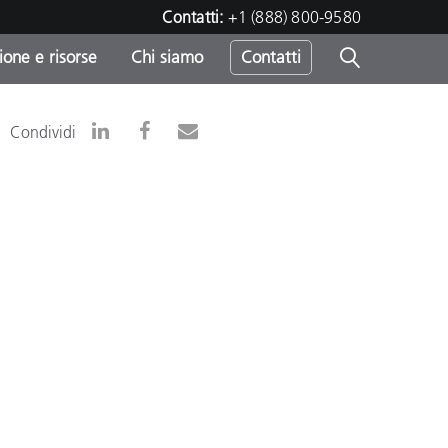
Contatti:
+1 (888) 800-9580
one e risorse
Chi siamo
Contatti
-
Condividi
o
sumo