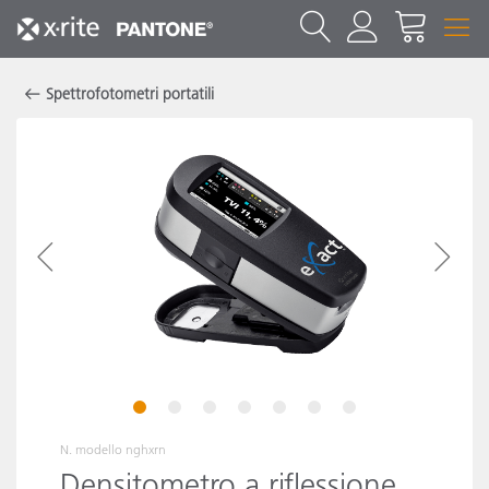
Spettrofotometri portatili
1
2
3
4
5
6
7
N. modello
nghxrn
Densitometro a riflessione