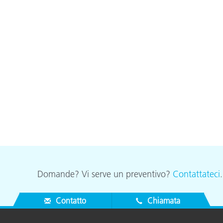
Carta
Materiali per l’edilizia
Beni Durevoli
Domande? Vi serve un preventivo?
Contattateci
Contatto
Chiamata