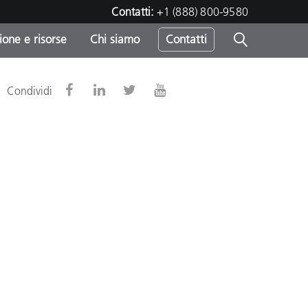
Contatti:
+1 (888) 800-9580
one e risorse
Chi siamo
Contatti
-
Condividi
o
sumo