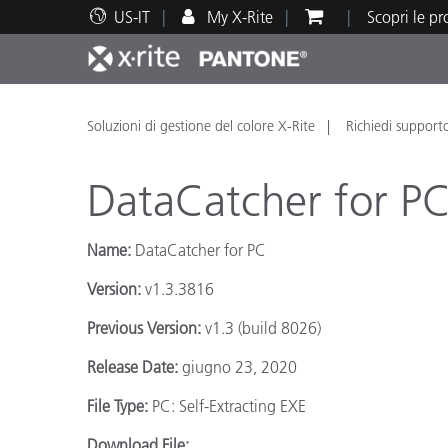
US-IT
My X-Rite
Scopri le p
Principali prodotti
Stampa e Packaging
Supporto tecnico
Risorse didattiche
Categ
Vernic
Assis
Form
Soluzioni di gestione del colore X-Rite
Richiedi support
DataCatcher for P
Name:
DataCatcher for PC
Brand
Version:
v1.3.3816
Automotive
Tessil
Previous Version:
v1.3 (build 8026)
Release Date:
giugno 23, 2020
File Type:
PC: Self-Extracting EXE
Produ
Download File: