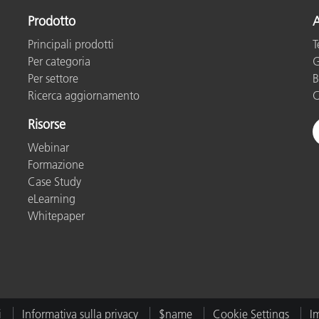
Prodotto
A
Principali prodotti
T
Per categoria
G
Per settore
B
Ricerca aggiornamento
C
Risorse
Webinar
Formazione
Case Study
eLearning
Whitepaper
i
Informativa sulla privacy
$name
Cookie Settings
I