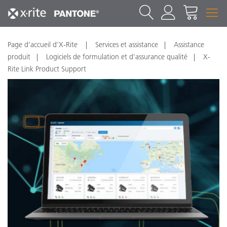
Page d’accueil d’X-Rite
Services et assistance
Assistance
produit
Logiciels de formulation et d’assurance qualité
X-
Rite Link Product Support