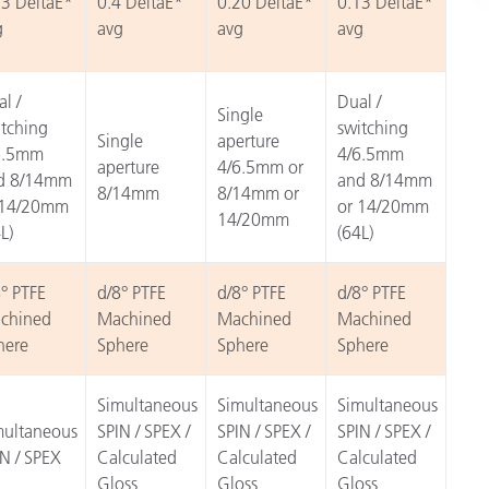
13 DeltaE*
0.4 DeltaE*
0.20 DeltaE*
0.13 DeltaE*
g
avg
avg
avg
l /
Dual /
Single
itching
switching
Single
aperture
6.5mm
4/6.5mm
aperture
4/6.5mm or
d 8/14mm
and 8/14mm
8/14mm
8/14mm or
 14/20mm
or 14/20mm
14/20mm
L)
(64L)
° PTFE
d/8° PTFE
d/8° PTFE
d/8° PTFE
chined
Machined
Machined
Machined
here
Sphere
Sphere
Sphere
Simultaneous
Simultaneous
Simultaneous
multaneous
SPIN / SPEX /
SPIN / SPEX /
SPIN / SPEX /
N / SPEX
Calculated
Calculated
Calculated
Gloss
Gloss
Gloss