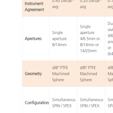
0.40 DeltaE*
0.20 DeltaE*
0.
Instrument
avg
avg
av
Agreement
Dua
Single
sw
Single
aperture
4/
Apertures
aperture
4/6.5mm or
an
8/14mm
8/14mm or
or
14/20mm
(64
d/8° PTFE
d/8° PTFE
d/8
Geometry
Machined
Machined
Ma
Sphere
Sphere
Sp
Simultaneous
Simultaneous
Si
Configuration
SPIN / SPEX
SPIN / SPEX
SPI