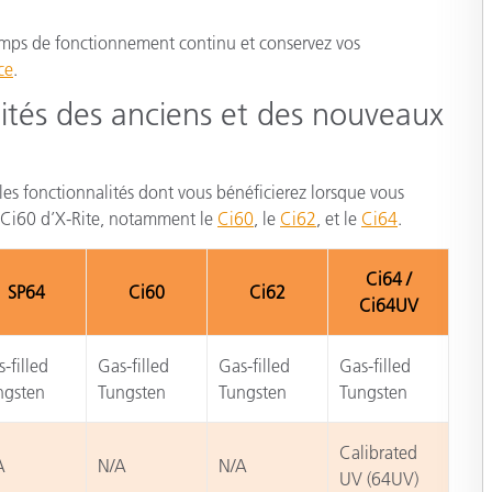
 temps de fonctionnement continu et conservez vos
ce
.
ités des anciens et des nouveaux
les fonctionnalités dont vous bénéficierez lorsque vous
ts Ci60 d’X-Rite, notamment le
Ci60
, le
Ci62
, et le
Ci64
.
Ci64 /
SP64
Ci60
Ci62
Ci64UV
-filled
Gas-filled
Gas-filled
Gas-filled
ngsten
Tungsten
Tungsten
Tungsten
Calibrated
A
N/A
N/A
UV (64UV)