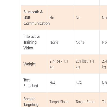
Bluelooth &
USB
No
No
No
Communication
Interactive
Training
None
None
No
Video
2.4 lbs / 1.1
2.4 lbs / 1.1
2.4
Weight
kg
kg
kg
Test
N/A
N/A
N/
Standard
Sample
Target Shoe
Target Shoe
Ta
Targeting