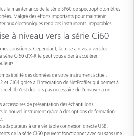
étiques
us la maintenance de la série SP60 de spectrophotomètres
Papier
achées. Malgré des efforts importants pour maintenir
tériaux électroniques rend ces instruments irréparables.
Matériaux de Constructio
se à niveau vers la série Ci60
Biens Durables
mes conscients. Cependant, la mise à niveau vers les
 série Ci60 d’X-Rite peut vous aider à accélérer
ouleurs.
compatibilité des données de votre instrument actuel.
 et Ci64 grâce à l’intégration de NetProfiler qui permet à
 réel. Il n’est dès lors pas nécessaire de l’envoyer à un
s accessoires de présentation des échantillons.
ers le nouvel instrument grâce à des options de formation
e.
es adaptateurs à une véritable connexion directe USB.
ruments de la série Ci60 peuvent fonctionner avec ou sans une