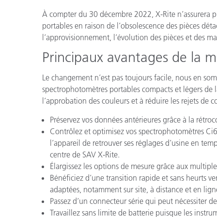
Cosm
Plastiques
À compter du 30 décembre 2022, X-Rite n’assurera pl
portables en raison de l’obsolescence des pièces dét
l’approvisionnement, l’évolution des pièces et des ma
Principaux avantages de la mi
Le changement n’est pas toujours facile, nous en som
spectrophotomètres portables compacts et légers de la
l’approbation des couleurs et à réduire les rejets de c
Préservez vos données antérieures grâce à la rétro
Contrôlez et optimisez vos spectrophotomètres Ci62
l’appareil de retrouver ses réglages d’usine en temps
centre de SAV X-Rite.
Élargissez les options de mesure grâce aux multiple
Bénéficiez d’une transition rapide et sans heurts v
adaptées, notamment sur site, à distance et en lign
Passez d’un connecteur série qui peut nécessiter d
Travaillez sans limite de batterie puisque les inst