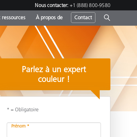
Nous contacter:
+1 (888) 800-9580
 ressources
À propos de
Contact
h
Parlez à un expert
s
couleur !
* = Obligatoire
Partager
Prénom *