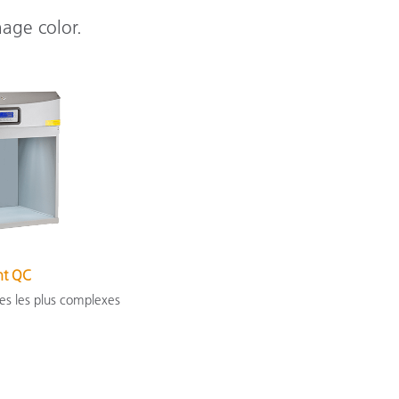
nage color.
ht QC
les les plus complexes