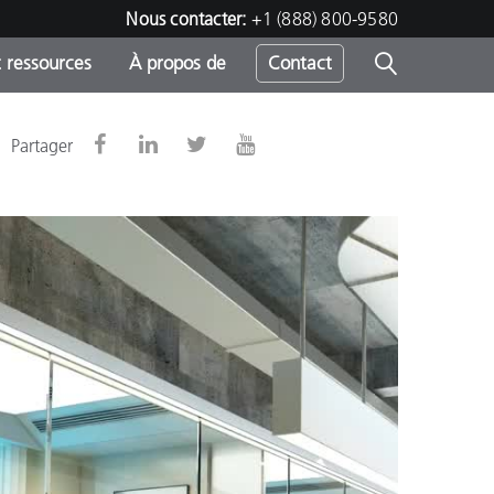
Nous contacter:
+1 (888) 800-9580
 ressources
À propos de
Contact
Partager
h
s