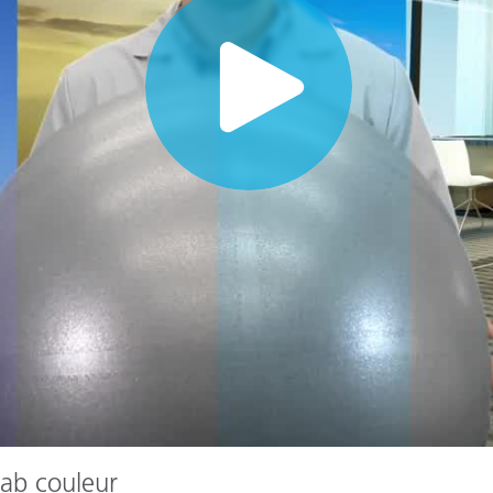
étiques
Papier
Matériaux de Constructio
Biens Durables
 lab couleur