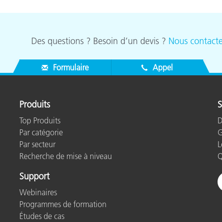
Des questions ? Besoin d’un devis ?
Nous contacte
Formulaire
Appel
Produits
S
Top Produits
D
Par catégorie
G
Par secteur
L
Recherche de mise à niveau
Q
Support
Webinaires
Programmes de formation
Études de cas