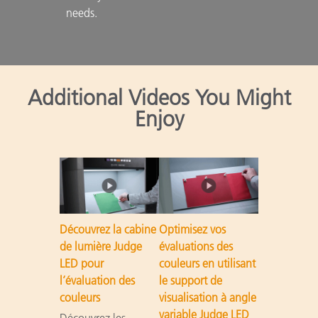
needs.

Additional Videos You Might
Enjoy
Découvrez la cabine
Optimisez vos
de lumière Judge
évaluations des
LED pour
couleurs en utilisant
l’évaluation des
le support de
couleurs
visualisation à angle
variable Judge LED
Découvrez les