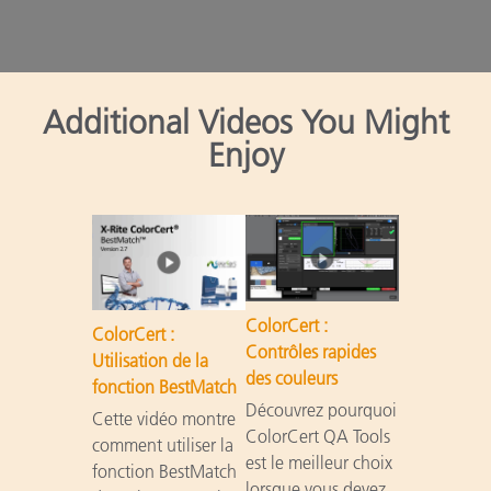
Additional Videos You Might
Enjoy
ColorCert :
ColorCert :
Contrôles rapides
Utilisation de la
des couleurs
fonction BestMatch
Découvrez pourquoi
Cette vidéo montre
ColorCert QA Tools
comment utiliser la
est le meilleur choix
fonction BestMatch
lorsque vous devez