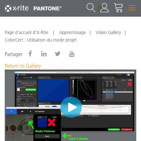
1
Page d’accueil d’X-Rite
Apprentissage
Video Gallery
ColorCert : Utilisation du mode projet
Partager
Return to Gallery