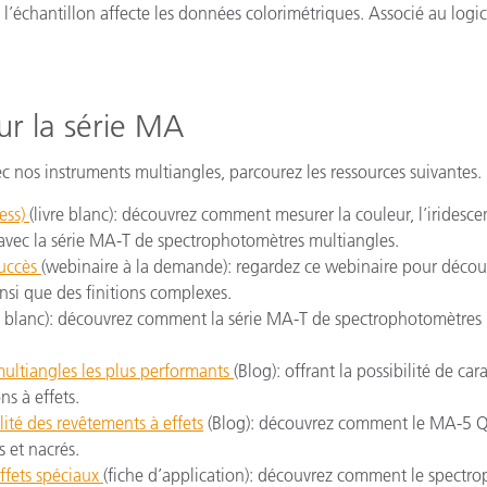
 l’échantillon affecte les données colorimétriques. Associé au logic
r la série MA
ec nos instruments multiangles, parcourez les ressources suivantes.
ness)
(livre blanc): découvrez comment mesurer la couleur, l’iridesce
 avec la série MA-T de spectrophotomètres multiangles.
succès
(webinaire à la demande): regardez ce webinaire pour découv
insi que des finitions complexes.
re blanc): découvrez comment la série MA-T de spectrophotomètres
multiangles les plus performants
(Blog): offrant la possibilité de cara
ns à effets.
ité des revêtements à effets
(Blog): découvrez comment le MA-5 QC
s et nacrés.
effets spéciaux
(fiche d’application): découvrez comment le spectr