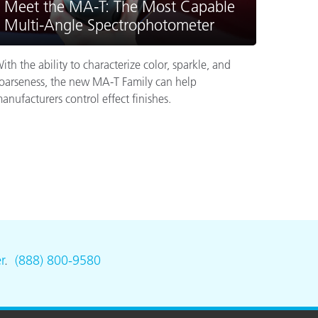
Meet the MA-T: The Most Capable
Multi-Angle Spectrophotometer
ith the ability to characterize color, sparkle, and
oarseness, the new MA-T Family can help
anufacturers control effect finishes.
r
.
(888) 800-9580