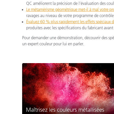
QC améliorent la précision de l’évaluation des coul
Le métamérisme géométrique met-il à mal votre p
ravages au niveau de votre programme de contrôle 
Évaluez 60 % plus rapidement les effets spéciaux 
produites avec les spécifications du fabricant avant 
Pour demander une démonstration, découvrir des spéc
un expert couleur pour lui en parler.
Maîtrisez les couleurs métallisées