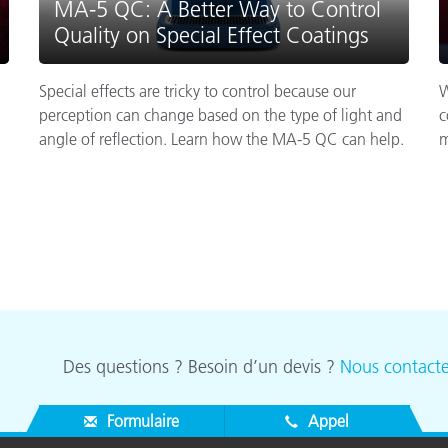
MA-5 QC: A Better Way to Control
Quality on Special Effect Coatings
Special effects are tricky to control because our
W
perception can change based on the type of light and
c
angle of reflection. Learn how the MA-5 QC can help.
m
Des questions ? Besoin d’un devis ?
Nous contacte
Formulaire
Appel