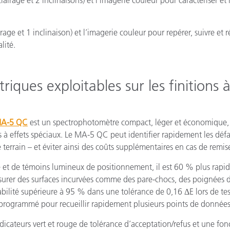
éclairage et 2 inclinaisons) et l’imagerie couleur pour caractériser
airage et 1 inclinaison) et l’imagerie couleur pour repérer, suivre 
lité.
iques exploitables sur les finitions 
A-5 QC
est un spectrophotomètre compact, léger et économique, q
ns à effets spéciaux. Le MA-5 QC peut identifier rapidement les déf
e terrain – et éviter ainsi des coûts supplémentaires en cas de remis
é et de témoins lumineux de positionnement, il est 60 % plus rapi
urer des surfaces incurvées comme des pare-chocs, des poignées de 
bilité supérieure à 95 % dans une tolérance de 0,16 ΔE lors de tes
re programmé pour recueillir rapidement plusieurs points de donnée
indicateurs vert et rouge de tolérance d’acceptation/refus et une fon