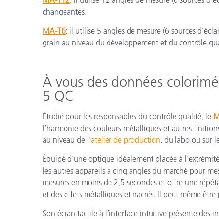
MA-T12
: il utilise 12 angles de mesure (6 sources d’
changeantes.
MA-T6
: il utilise 5 angles de mesure (6 sources d’écl
grain au niveau du développement et du contrôle qua
À vous des données colorimétr
5 QC
Étudié pour les responsables du contrôle qualité, le
M
l’harmonie des couleurs métalliques et autres finitio
au niveau de
l’atelier de production
, du labo ou sur l
Équipé d’une optique idéalement placée à l’extrémit
les autres appareils à cinq angles du marché pour mes
mesures en moins de 2,5 secondes et offre une répéta
et des effets métalliques et nacrés. Il peut même êt
Son écran tactile à l’interface intuitive présente des 