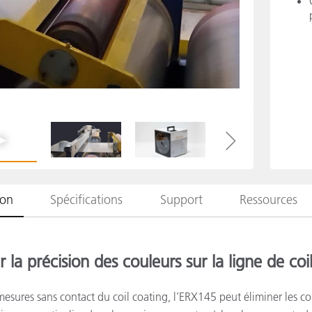
étiques
Papier
Matériaux de Constructio
Biens Durables
ion
Spécifications
Support
Ressources
er la précision des couleurs sur la ligne de coi
sures sans contact du coil coating, l’ERX145 peut éliminer les co