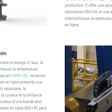
production. Il offre une exc
laboratoire ERX145 et une 
internationaux acceptés pou
en ligne.
udes
ière la trempe à l’eau, là
 mesure la température
ogiciel
ESWin QC
, recalcule
ure en ligne présente une
Si nécessaire, le
 la couleur et la brillance
a couleur d’une bande doit
omètre en ligne ERX145 peut