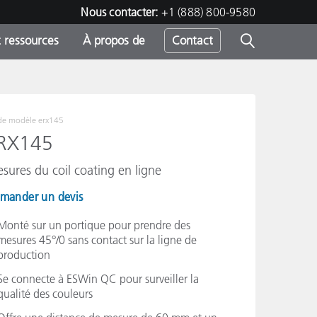
Nous contacter:
+1 (888) 800-9580
 ressources
À propos de
Contact
de modèle
erx145
h
RX145
sures du coil coating en ligne
s
mander un devis
Monté sur un portique pour prendre des
mesures 45°/0 sans contact sur la ligne de
production
Se connecte à ESWin QC pour surveiller la
qualité des couleurs