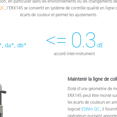
tion, en particulier dans les environnements où les changements d
QC
, l’ERX145 se convertit en système de contrôle qualité en ligne q
écarts de couleur et permet les ajustements.
<= 0.3
*, da*, db*
dE
accord inter-instrument
Maintenir la ligne de coi
Doté d’une géométrie de me
ERX145 peut être monté sur 
les écarts de couleurs en am
logiciel
ESWin QC
, il fourn
opérateurs puissent apporter