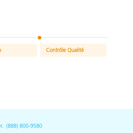
n
Contrôle Qualité
r
.
(888) 800-9580