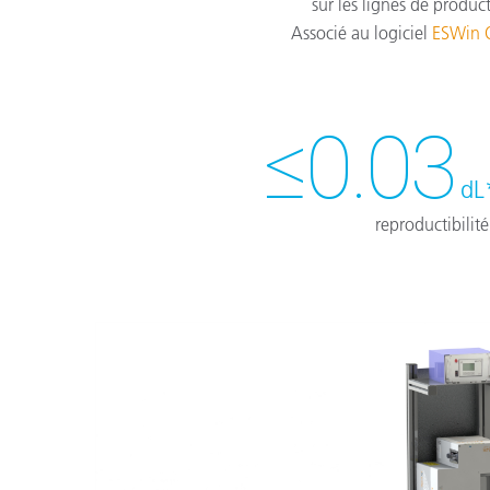
sur les lignes de produc
Associé au logiciel
ESWin 
≤0.03
dL
reproductibilité