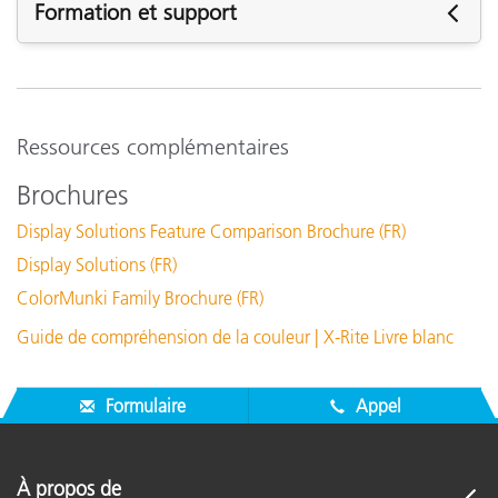
Formation et support
Besoin de support ? Visitez cette
page de support
produit
pour obtenir des informations complémentaires.
Assistance
Ressources complémentaires
Logiciels:
ColorMunki Display v1.1.5
Brochures
ColorMunki Display v1.1.4
Display Solutions Feature Comparison Brochure (FR)
ColorMunki Display - v1.1.1 (PC)
Display Solutions (FR)
ColorMunki Display - v1.1.0 (MAC)
ColorMunki Family Brochure (FR)
Articles de soutien:
Guide de compréhension de la couleur | X-Rite Livre blanc
X-Rite Device Services Certificate Expiration - Windows 10
Which ColorMunki do I have, and where is its serial
Formulaire
Appel
number?
When there's no monitor showing in Color Management,
Devices
À propos de