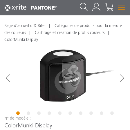
Page d’accueil d’X-Rite
Catégories de produits pour la mesure
des couleurs
Calibrage et création de profils couleurs
ColorMunki Display
1
2
3
4
5
6
7
8
9
10
N° de modèle :
ColorMunki Display