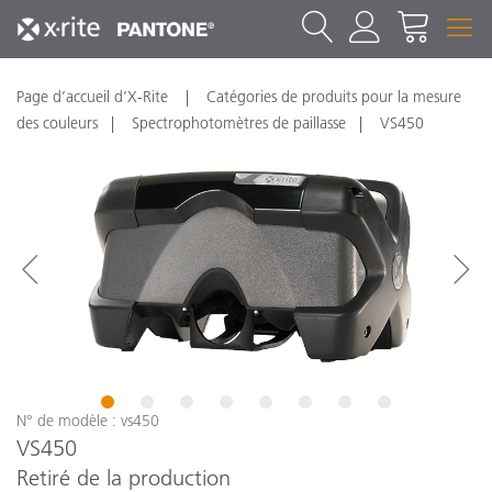
Page d’accueil d’X-Rite
Catégories de produits pour la mesure
des couleurs
Spectrophotomètres de paillasse
VS450
1
2
3
4
5
6
7
8
N° de modèle : vs450
VS450
Retiré de la production