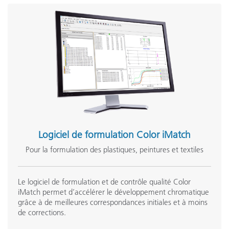
Voir tout le support
Formation
eLearning:
La théorie de la couleur : comprendre les nombres de la
couleur
Onsite Training:
Formation sur site
Seminar:
Séminaire sur les fondamentaux de la couleur
Logiciel de formulation Color iMatch
See All Training
Pour la formulation des plastiques, peintures et textiles
Le logiciel de formulation et de contrôle qualité Color
iMatch permet d’accélérer le développement chromatique
grâce à de meilleures correspondances initiales et à moins
de corrections.