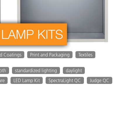
nd Coatings
Print and Packaging
Textiles
ooth
standardized lighting
daylight
are
LED Lamp Kit
SpectraLight QC
Judge QC