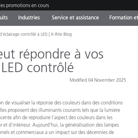
les promotions en cours
uits
Industries
Service et assistance
Formation et
 d'éclairage contrôlé à LED | X-Rite Blog
ories de produits
ures et Revêtements
ce et maintenance
tion
Produits arrêtes - Trouvez
OEM Display & Printer
Contactez notre équipe
Consultations et audits
votre mise à niveau
Manufacturers
ut répondre à vos
Promotions et Ventes Flas
 LED contrôlé
Online Store
Biens de Consommation
Meilleurs téléchargement
Emballés
Modified 04 November 2025
 Experience Center
Autres ressources
e
on de visualiser la réponse des couleurs dans des conditions
Food Color Measurement
elles proposent des illuminants courants tels que la lumière
scente afin de reproduire l’aspect des couleurs dans les
Industrie Pharmaceutique
r et d’intérieur. Aujourd’hui, la généralisation des lampes
nnels et commerciaux a un impact sur des décennies de
Électronique Grand Public
cants de Produits