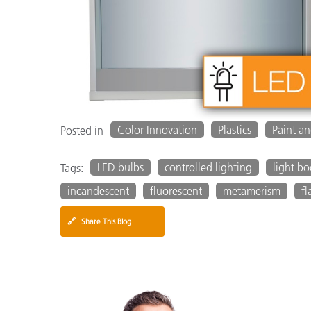
Color Innovation
Plastics
Paint a
Posted in
LED bulbs
controlled lighting
light b
Tags:
incandescent
fluorescent
metamerism
fl
🔗
Share This Blog