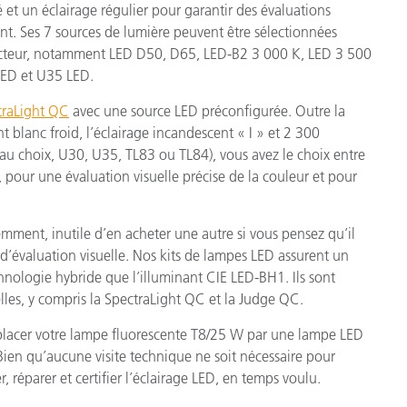
et un éclairage régulier pour garantir des évaluations
nt. Ses 7 sources de lumière peuvent être sélectionnées
ecteur, notamment LED D50, D65, LED-B2 3 000 K, LED 3 500
LED et U35 LED.
traLight QC
avec une source LED préconfigurée. Outre la
nt blanc froid, l’éclairage incandescent « I » et 2 300
(au choix, U30, U35, TL83 ou TL84), vous avez le choix entre
pour une évaluation visuelle précise de la couleur et pour
mment, inutile d’en acheter une autre si vous pensez qu’il
 d’évaluation visuelle. Nos kits de lampes LED assurent un
hnologie hybride que l’illuminant CIE LED-BH1. Ils sont
lles, y compris la SpectraLight QC et la Judge QC.
mplacer votre lampe fluorescente T8/25 W par une lampe LED
en qu’aucune visite technique ne soit nécessaire pour
, réparer et certifier l’éclairage LED, en temps voulu.