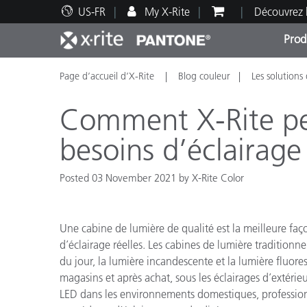
US-FR
My X-Rite
Découvrez 
Prod
Page d’accueil d’X-Rite
Blog couleur
Les solutions
Top Produits
Impression et Emballage
Assistance technique
Ressources éducatives
Catég
Peint
Servi
Forma
Comment X-Rite pe
besoins d’éclairage
Posted 03 November 2021 by X-Rite Color
Brand
Automobile
Textil
Une cabine de lumière de qualité est la meilleure faç
d’éclairage réelles. Les cabines de lumière traditionn
du jour, la lumière incandescente et la lumière fluore
magasins et après achat, sous les éclairages d’extérieu
LED dans les environnements domestiques, professio
Fabri