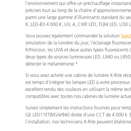
l’environnement qui offre un préchauffage instantané 
précises tout au long de la chaîne d’approvisionneme
parmi une large gamme d’illuminants standard du s
K, LED-B3 4 000 K, UV, A, CWF LED, TL84 LED, U30 
Vous pouvez également commander la solution
Spec
simulation de la lumière du jour, l’éclairage fluoresce
K/Horizon, les UVA et deux autres types fluorescents 
deux types de sources lumineuses LED, L940 ou L950, 
détecter le métamérisme.*
Si vous avez acheté une cabine de lumière X-Rite réce
est temps d’intégrer les lampes LED à votre processus
excellent rendu des couleurs en utilisant la même tec
compatibles avec toutes nos cabines de lumière actue
Suivez simplement les instructions fournies pour re
GE LED11ET8/G/x/940 dotée d’une CCT de 4 000 k. Bi
l’installation, nos techniciens X-Rite peuvent étalonner