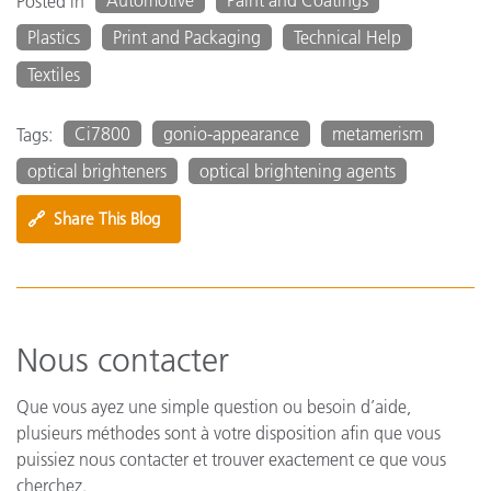
Automotive
Paint and Coatings
Posted in
Plastics
Print and Packaging
Technical Help
Textiles
Ci7800
gonio-appearance
metamerism
Tags:
optical brighteners
optical brightening agents
🔗
Share This Blog
Nous contacter
Que vous ayez une simple question ou besoin d’aide,
plusieurs méthodes sont à votre disposition afin que vous
puissiez nous contacter et trouver exactement ce que vous
cherchez.