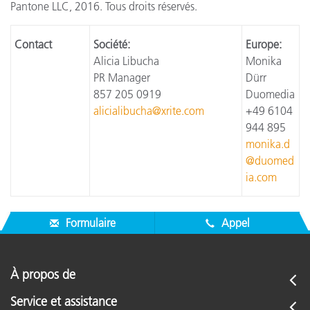
Pantone LLC, 2016. Tous droits réservés.
Contact
Société:
Europe:
Alicia Libucha
Monika
PR Manager
Dürr
857 205 0919
Duomedia
alicialibucha@xrite.com
+49 6104
944 895
monika.d
@duomed
ia.com
Formulaire
Appel
À propos de
Service et assistance