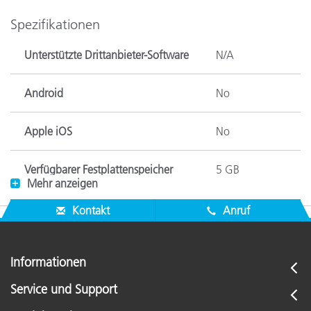
Spezifikationen
Unterstützte Drittanbieter-Software
N/A
Android
No
Apple iOS
No
Verfügbarer Festplattenspeicher
5 GB
Mehr anzeigen
Farbunterschiede
N/A
Kontakt
Anruf
Farbräume
N/A
Informationen
Kompatible Android-Geräte
None
Service und Support