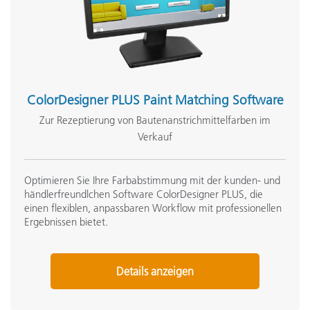
Kurzzeitwiederholgenauigkeit - Weiß
SDK (Software Development Kit)
ColorDesigner PLUS Paint Matching Software
Spektralanalysesystem
Zur Rezeptierung von Bautenanstrichmittelfarben im
Verkauf
Spektralbereich
Optimieren Sie Ihre Farbabstimmung mit der kunden- und
händlerfreundlchen Software ColorDesigner PLUS, die
Spektralbericht
einen flexiblen, anpassbaren Workflow mit professionellen
Ergebnissen bietet.
Statusanzeige
Details anzeigen
Lagerungstemperatur