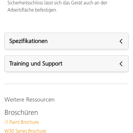
Sicherheitsschloss lässt sich das Gerät auch an der
Arbeitsfläche befestigen.
Spezifikationen
Spezifikationen
Training und Support
Blende
Support
Kommunikationsschnittstelle
Software:
i1Diagnostics v4.2.7 (Mac Only)
Weitere Ressourcen
Abmessungen (Länge, Breite, Höhe)
Siehe Alle Support
Broschüren
Schulungen
Luftfeuchtigkeit
i1 Paint Brochure
Online Training/eLearning:
W30 Series Brochure
Farbtheorie: Farbe nach Zahlen