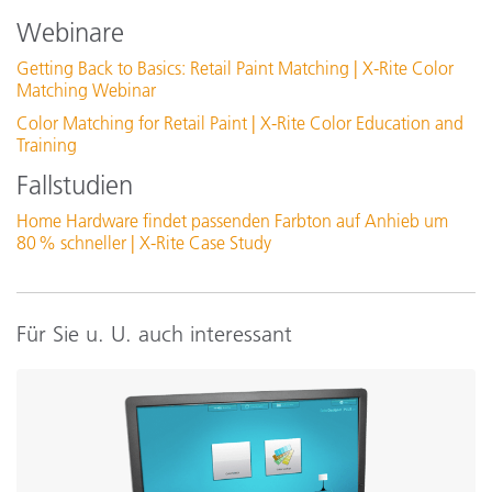
Größe des Beleuchtungspunkts
Webinare
Getting Back to Basics: Retail Paint Matching | X-Rite Color
Kontakt bei Messungen
Matching Webinar
Color Matching for Retail Paint | X-Rite Color Education and
Gerätedisplay
Training
Fallstudien
Geräteübereinstimmung
Home Hardware findet passenden Farbton auf Anhieb um
80 % schneller | X-Rite Case Study
Lichtquelle
Messgeometrie
Für Sie u. U. auch interessant
Betriebstemperatur
Photometrische Auflösung