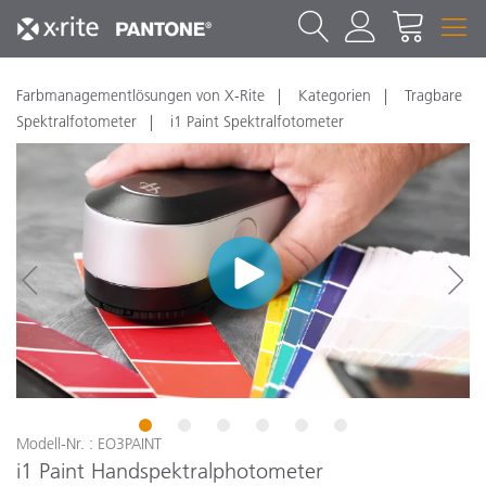
Farbmanagementlösungen von X-Rite
Kategorien
Tragbare
Spektralfotometer
i1 Paint Spektralfotometer
Neu
N
1
2
3
4
5
6
Modell-Nr. : EO3PAINT
i1 Paint Handspektralphotometer