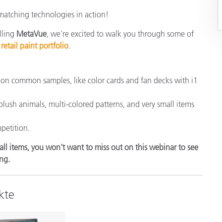
Papier
t matching technologies in action!
Baumaterialien
lling
MetaVue
, we're excited to walk you through some of
r
retail paint portfolio
.
Gebrauchsgüter
on common samples, like color cards and fan decks with i1
plush animals, multi-colored patterns, and very small items
petition.
ll items, you won’t want to miss out on this webinar to see
ing.
kte