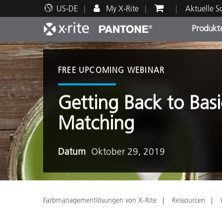
US-DE
My X-Rite
Aktuelle 
Produkt
Spitzenprodukte
Druck und Verpackung
Technischer Support
Pädagogische Ressourcen
Produ
Anstr
Servi
Ausbi
FREE UPCOMING WEBINAR
Getting Back to Basic
Matching
Brand
Automobil
Datum
Oktober 29, 2019
Textil
Farbmanagementlösungen von X-Rite
Ressourcen
Kosme