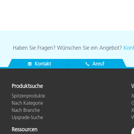
Haben Sie Fragen? Wünschen Sie ein Angebot?
Kont
Kontakt
Anruf
Produktsuche
W
Spitzenprodukte
X
Nach Kategorie
G
Nach Branche
X
Upgrade-Suche
W
Ressourcen