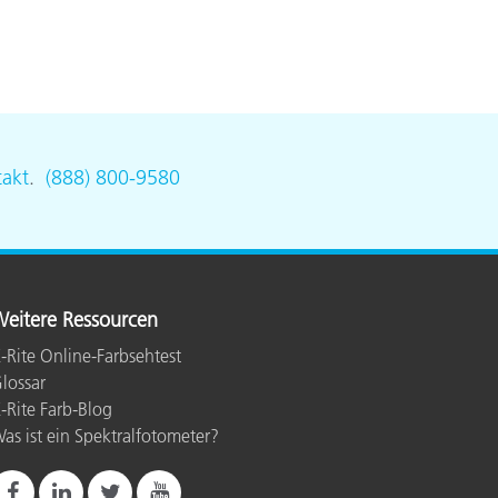
akt
.
(888) 800-9580
eitere Ressourcen
-Rite Online-Farbsehtest
lossar
-Rite Farb-Blog
as ist ein Spektralfotometer?