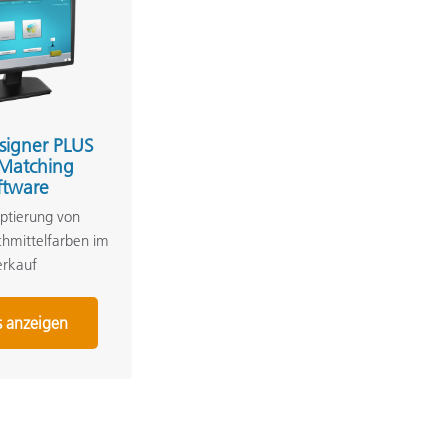
signer PLUS
 Matching
ftware
ptierung von
chmittelfarben im
erkauf
s anzeigen