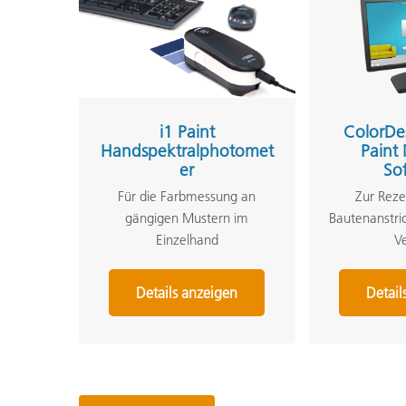
i1 Paint
ColorDe
Handspektralphotomet
Paint
er
So
Für die Farbmessung an
Zur Reze
gängigen Mustern im
Bautenanstri
Einzelhand
V
Details anzeigen
Detail