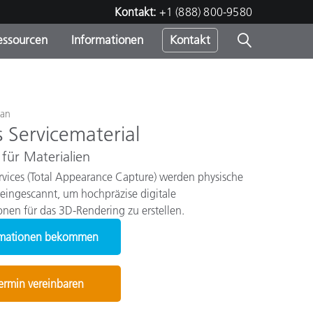
Kontakt:
+1 (888) 800-9580
essourcen
Informationen
Kontakt
nden
m
can
s Servicematerial
 für Materialien
vices (Total Appearance Capture) werden physische
eingescannt, um hochpräzise digitale
onen für das 3D-Rendering zu erstellen.
rmationen bekommen
rmin vereinbaren