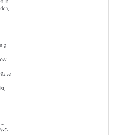
en in
rden,
ung
low
räzise
st,
...
AxF-