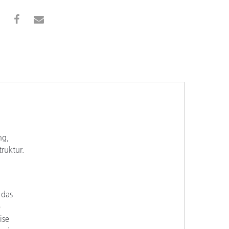
ng,
ruktur.
 das
o
ise