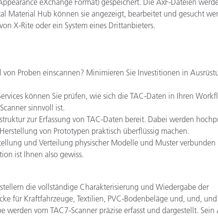
i (Appearance eXchange Format) gespeichert. Die AxF-Dateien werd
gital Material Hub können sie angezeigt, bearbeitet und gesucht we
on X-Rite oder ein System eines Drittanbieters.
l von Proben einscannen? Minimieren Sie Investitionen in Ausrüst
ervices können Sie prüfen, wie sich die TAC-Daten in Ihren Workf
canner sinnvoll ist.
rastruktur zur Erfassung von TAC-Daten bereit. Dabei werden hochp
te Herstellung von Prototypen praktisch überflüssig machen.
tellung und Verteilung physischer Modelle und Muster verbunden i
tion ist Ihnen also gewiss.
tellern die vollständige Charakterisierung und Wiedergabe der
cke für Kraftfahrzeuge, Textilien, PVC-Bodenbeläge und, und, und 
e werden vom TAC7-Scanner präzise erfasst und dargestellt. Sein 