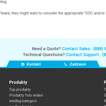
ling.
Branża papiernicza
ftware, they might want to consider the appropriate "DDC and/or 
Materiały budowlane
Dobra trwałe
Need a Quote?
Contact Sales
.
(888) 
Technical Questions?
Contact Support
.
(
Kontakt
Zadzwoń
Produkty
P
Top produkty
T
Produkty foto wideo
S
według kategorii
X