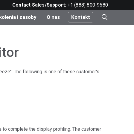
Contact Sales/Support:
+1 (888) 800-9580
kolenia i zasoby
O nas
Kontakt
i
itor
e
reeze". The following is one of these customer's
do
nt
e to complete the display profiling. The customer