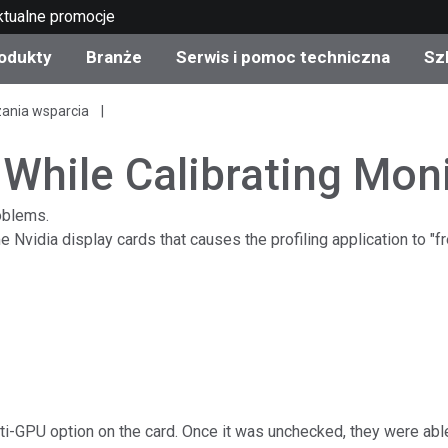
ktualne promocje
odukty
Branże
Serwis i pomoc techniczna
Sz
zania wsparcia
gorie produktów
 i powłoki
s i utrzymanie
lenie
Produkty wycofane z
OEM Display & Printer
Skontaktuj się z naszym
Konsultacje i audyty
produkcji - sprawdź
Manufacturers
specjalistami
 While Calibrating Mon
aktualizacje
Aktualne promocje
oblems.
Produkty konsumencki
 Nvidia display cards that causes the profiling application to "f
Najpopularniejsze pliki 
Sklep internetowy
pobrania
d Experience Center
ylia
Inne zasoby
Food Color Measureme
Nauki przyrodnicze
Elektronika użytkowa
etic Manufacturers
lti-GPU option on the card. Once it was unchecked, they were abl