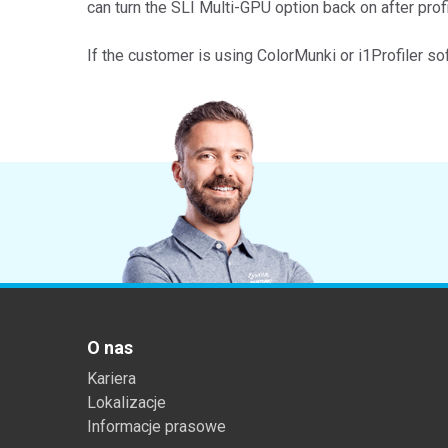
can turn the SLI Multi-GPU option back on after profi
Tworzywa sztuczne
If the customer is using ColorMunki or i1Profiler so
O nas
Kariera
Lokalizacje
Informacje prasowe