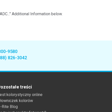
ADC..." Additional Information below.
800-9580
888) 826-3042
ozostałe treści
est kolorystyczny online
łowniczek kolorów
-Rite Blog