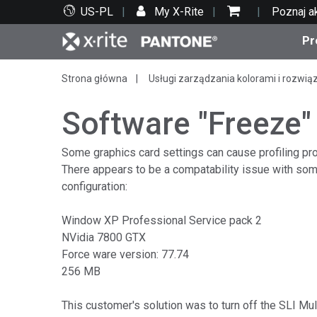
US-PL
My X-Rite
Poznaj a
Pr
Strona główna
Usługi zarządzania kolorami i rozwią
Top produkty
Druk i opakowania
Wsparcie techniczne
Zasoby edukacyjne
Kate
Farby
Serwi
Szko
Software "Freeze"
Some graphics card settings can cause profiling pr
There appears to be a compatability issue with some
configuration:
Bran
Tekst
Window XP Professional Service pack 2
Motoryzacja
NVidia 7800 GTX
Force ware version: 77.74
256 MB
Cosm
This customer's solution was to turn off the SLI Mu