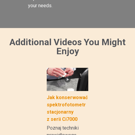
your needs.

Additional Videos You Might
Enjoy
Jak konserwować
spektrofotometr
stacjonarny
z serii Ci7000
Poznaj techniki