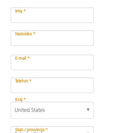
Imię *
Nazwisko *
E-mail *
Telefon *
Kraj *
Stan / prowincja *