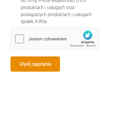
od firmy X-Rite wiadomości o ich
produktach i usługach oraz
powiązanych produktach i usługach
spółek X-Rite.
Categories
Automotive
Color Basics
Color Innovation
Consumer Packaged Goods
Design
Device How-To