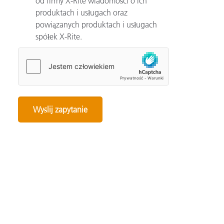
od firmy X-Rite wiadomości o ich
produktach i usługach oraz
powiązanych produktach i usługach
spółek X-Rite.
Categories
Automotive
Color Basics
Color Innovation
Consumer Packaged Goods
Design
Device How-To