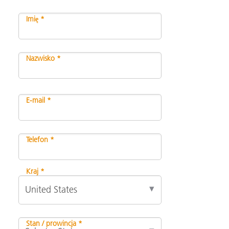
Imię *
Nazwisko *
E-mail *
Telefon *
Kraj *
Stan / prowincja *