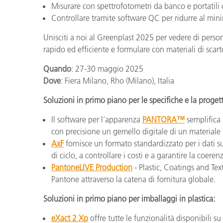
Misurare con spettrofotometri da banco e portatili che
Controllare tramite software QC per ridurre al minim
Unisciti a noi al Greenplast 2025 per vedere di person
rapido ed efficiente e formulare con materiali di scarto 
Quando
: 27-30 maggio 2025
Dove
: Fiera Milano, Rho (Milano), Italia
Soluzioni in primo piano per le specifiche e la proget
Il software per l’apparenza
PANTORA™
semplifica 
con precisione un gemello digitale di un materiale f
AxF
fornisce un formato standardizzato per i dati su
di ciclo, a controllare i costi e a garantire la coerenz
PantoneLIVE Production
- Plastic, Coatings and Tex
Pantone attraverso la catena di fornitura globale.
Soluzioni in primo piano per imballaggi in plastica:
eXact 2 Xp
offre tutte le funzionalità disponibili su