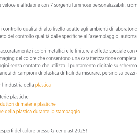
e veloce e affidabile con 7 sorgenti luminose personalizzabili, crom
i controllo qualità di alto livello adatte agli ambienti di laborator
o del controllo qualità dalle specifiche all'assemblaggio, automati
accuratamente i colori metallici e le finiture a effetto speciale co
imaging del colore che consentono una caratterizzazione completa e
ini senza contatto che utilizza il puntamento digitale su scherm
rietà di campioni di plastica difficili da misurare, persino su pezz
r l'industria della
plastica
terie plastiche:
duttori di materie plastiche
ore della plastica durante lo stampaggio
esperti del colore presso Greenplast 2025!