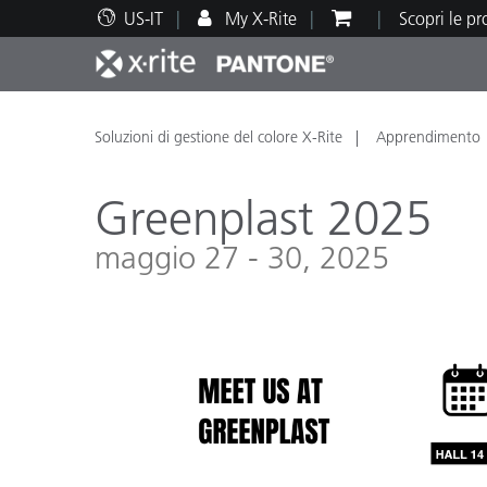
US-IT
My X-Rite
Scopri le p
Principali prodotti
Stampa e Packaging
Supporto tecnico
Risorse didattiche
Categ
Vernic
Assis
Form
Soluzioni di gestione del colore X-Rite
Apprendimento
Greenplast 2025
maggio 27 - 30, 2025
Brand
Automotive
Tessil
Produ