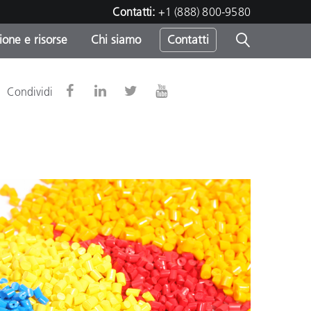
Contatti:
+1 (888) 800-9580
one e risorse
Chi siamo
Contatti
-
Condividi
o
sumo