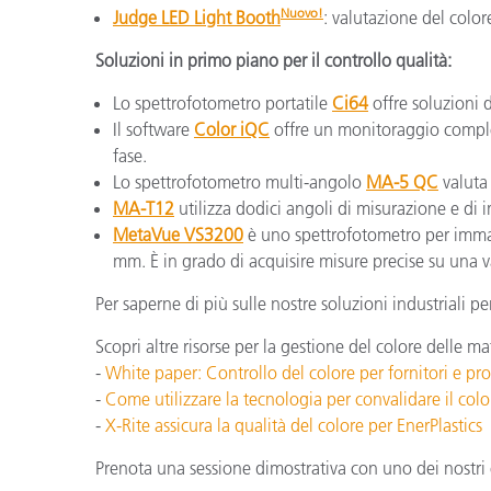
Nuovo
!
Judge LED Light Booth
: valutazione del color
Soluzioni in primo piano per il controllo qualità:
Lo spettrofotometro portatile
Ci64
offre soluzioni d
Il software
Color iQC
offre un monitoraggio complet
fase.
Lo spettrofotometro multi-angolo
MA-5 QC
valuta 
MA-T12
utilizza dodici angoli di misurazione e di 
MetaVue VS3200
è uno spettrofotometro per immag
mm. È in grado di acquisire misure precise su una va
Per saperne di più sulle nostre soluzioni industriali pe
Scopri altre risorse per la gestione del colore delle ma
-
White paper: Controllo del colore per fornitori e pro
-
Come utilizzare la tecnologia per convalidare il col
-
X-Rite assicura la qualità del colore per EnerPlastics
Prenota una sessione dimostrativa con uno dei nostri 