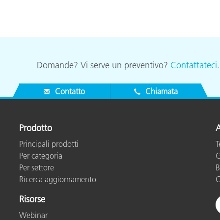
Domande? Vi serve un preventivo?
Contattateci
Contatto
Chiamata
Prodotto
A
Principali prodotti
T
Per categoria
G
Per settore
B
Ricerca aggiornamento
C
Risorse
Webinar