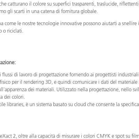
 catturano il colore su superfici trasparenti, traslucide, riflettenti,
o gli scarti in una catena di fornitura globale.
a come le nostre tecnologie innovative possono aiutarti a snellire i 
o riciclati.
tazione:
i flussi di lavoro di progettazione fornendo ai progettisti industria
isico per il rendering 3D, e quindi comunicare i dati del materiale s
ll'apparenza dei materiali. Utilizzato nella progettazione, nello svi
a dei colori.
tile libraries, è un sistema basato su cloud che consente la specifi
 eXact 2, oltre alla capacità di misurare i colori CMYK e spot su film 