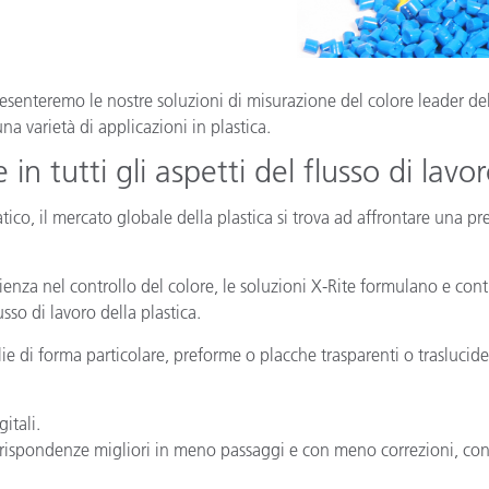
Carta
Materiali per l’edilizia
senteremo le nostre soluzioni di misurazione del colore leader del 
na varietà di applicazioni in plastica.
Beni Durevoli
in tutti gli aspetti del flusso di lavo
o, il mercato globale della plastica si trova ad affrontare una pre
nza nel controllo del colore, le soluzioni X-Rite formulano e contr
usso di lavoro della plastica.
glie di forma particolare, preforme o placche trasparenti o traslucide
itali.
ispondenze migliori in meno passaggi e con meno correzioni, conse