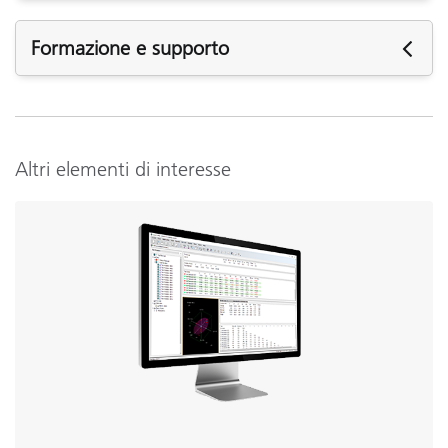
Parts & Accessories
Formazione e supporto
Cerchi assistenza? Visita la
pagina di supporto
sui prodotti
per ottenere maggiori informazioni.
Assistenza tecnica
Altri elementi di interesse
Firmware :
Batteria di ricambio Ni-MH (SP62-79-33)
964 Firmware - F203
Software :
Visualizza dettagli
NetProfiler 3 v3.6.2.2
NetProfiler 3 v3.6.2.1
NetProfiler 3 v3.6.0
Articoli sull’assistenza :
What is Meant by the Term "Observer Angle"?
Reset 962 / 964 o 939
Storing and Transmitting Sample measurements