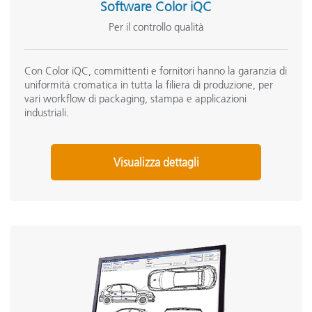
Software Color iQC
Calibrating the 962 / 964 & 939
Per il controllo qualità
Vedi tutto il supporto
Formazione
Con Color iQC, committenti e fornitori hanno la garanzia di
uniformità cromatica in tutta la filiera di produzione, per
eLearning:
vari workflow di packaging, stampa e applicazioni
Teoria del colore: comprendere i numeri del colore
industriali.
Onsite Training:
Corsi di formazione presso la sede del cliente
Visualizza dettagli
Seminar:
Seminario sulle nozioni base relative al colore
See All Training