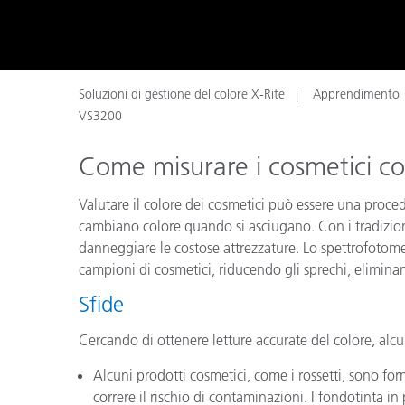
Plastica
Soluzioni di gestione del colore X-Rite
Apprendimento
VS3200
Come misurare i cosmetici 
Valutare il colore dei cosmetici può essere una proc
cambiano colore quando si asciugano. Con i tradizional
danneggiare le costose attrezzature. Lo spettrofotome
campioni di cosmetici, riducendo gli sprechi, elimina
Sfide
Cercando di ottenere letture accurate del colore, alcun
Alcuni prodotti cosmetici, come i rossetti, sono form
correre il rischio di contaminazioni. I fondotinta 