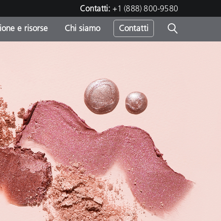
Contatti:
+1 (888) 800-9580
one e risorse
Chi siamo
Contatti
-
o
sumo