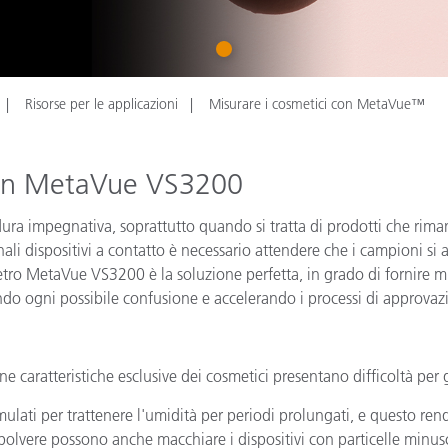
Carta
1
Materiali per l’edilizia
Risorse per le applicazioni
Misurare i cosmetici con MetaVue™
Beni Durevoli
con MetaVue VS3200
edura impegnativa, soprattutto quando si tratta di prodotti che r
i dispositivi a contatto è necessario attendere che i campioni si a
tro MetaVue VS3200 è la soluzione perfetta, in grado di fornire mis
ndo ogni possibile confusione e accelerando i processi di approvaz
e caratteristiche esclusive dei cosmetici presentano difficoltà per g
ulati per trattenere l'umidità per periodi prolungati, e questo rende 
in polvere possono anche macchiare i dispositivi con particelle min