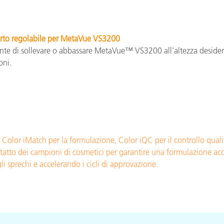
rto regolabile per MetaVue VS3200
te di sollevare o abbassare MetaVue™ VS3200 all’altezza desider
oni.
lor iMatch per la formulazione, Color iQC per il controllo qualità 
tatto dei campioni di cosmetici per garantire una formulazione accu
li sprechi e accelerando i cicli di approvazione.