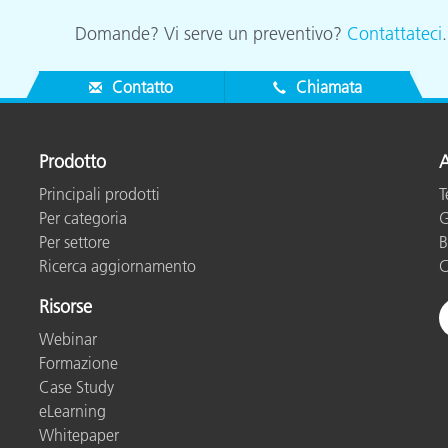
Domande? Vi serve un preventivo?
Contattateci
Contatto
Chiamata
Prodotto
A
Principali prodotti
T
Per categoria
G
Per settore
B
Ricerca aggiornamento
C
Risorse
Webinar
Formazione
Case Study
eLearning
Whitepaper