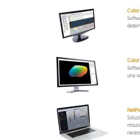
Color
Softw
determ
Color
Softw
una va
NetPro
Soluzi
misura
necess