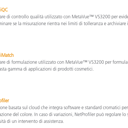
 iQC
are di controllo qualità utilizzato con MetaVue™ VS3200 per evide
inare se la misurazione rientra nei limiti di tolleranza e archiviar
 iMatch
are di formulazione utilizzato con MetaVue™ VS3200 per formulare 
sta gamma di applicazioni di prodotti cosmetici.
filer
one basata sul cloud che integra software e standard cromatici per 
zione del colore. In caso di variazioni, NetProfiler può regolare lo 
ità di un intervento di assistenza.