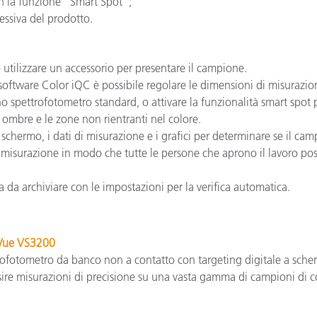
on la funzione "Smart Spot";
essiva del prodotto.
tilizzare un accessorio per presentare il campione.
software Color iQC è possibile regolare le dimensioni di misurazi
 uno spettrofotometro standard, o attivare la funzionalità smart spot
e ombre e le zone non rientranti nel colore.
schermo, i dati di misurazione e i grafici per determinare se il campi
i misurazione in modo che tutte le persone che aprono il lavoro po
 da archiviare con le impostazioni per la verifica automatica.
Vue VS3200
rofotometro da banco non a contatto con targeting digitale a sch
ire misurazioni di precisione su una vasta gamma di campioni di cos