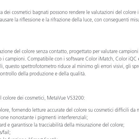
a dei cosmetici bagnati possono rendere le valutazioni del colore i
usare la riflessione e la rifrazione della luce, con conseguenti misur
ione del colore senza contatto, progettato per valutare campioni c
 o i campioni. Compatibile con i software Color iMatch, Color iQC e
i, questo spettrofotometro riduce al minimo gli errori visivi, gli spr
controllo della produzione e della qualità.
del colore dei cosmetici, MetaVue VS3200:
lore, fornendo letture accurate del colore su cosmetici difficili da 
ione nonostante i pigmenti interferenziali;
rd e garantisce la tracciabilità della misurazione del colore;
/fail;