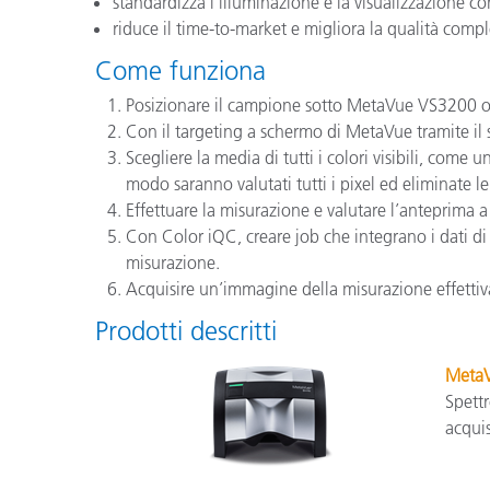
standardizza l’illuminazione e la visualizzazione c
riduce il time-to-market e migliora la qualità compl
Come funziona
Posizionare il campione sotto MetaVue VS3200 o u
Con il targeting a schermo di MetaVue tramite il 
Scegliere la media di tutti i colori visibili, come
modo saranno valutati tutti i pixel ed eliminate l
Effettuare la misurazione e valutare l’anteprima a 
Con Color iQC, creare job che integrano i dati d
misurazione.
Acquisire un’immagine della misurazione effettiva
Prodotti descritti
Meta
Spett
acquis