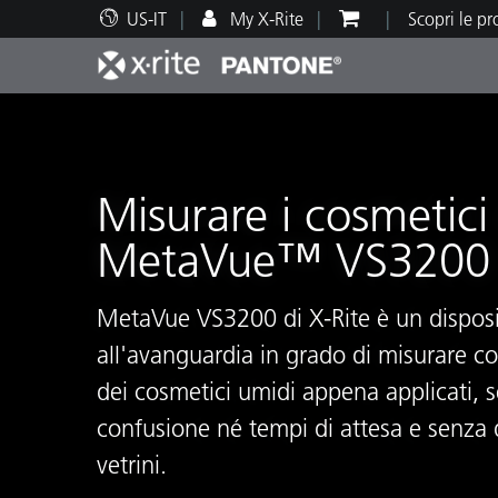
US-IT
My X-Rite
Scopri le p
Principali prodotti
Stampa e Packaging
Supporto tecnico
Risorse didattiche
Categ
Vernic
Assis
Form
Misurare i cosmetici
MetaVue™ VS3200
Brand
MetaVue VS3200 di X-Rite è un disposi
Automotive
Tessil
all'avanguardia in grado di misurare co
dei cosmetici umidi appena applicati, 
confusione né tempi di attesa e senza d
vetrini.
Produ