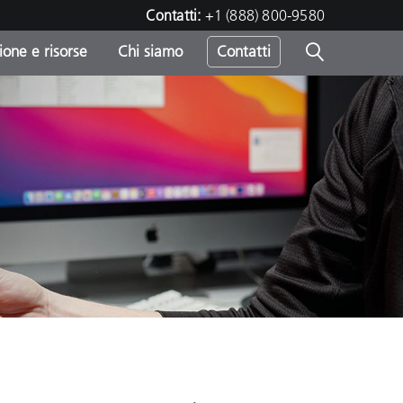
Contatti:
+1 (888) 800-9580
one e risorse
Chi siamo
Contatti
-
o
sumo