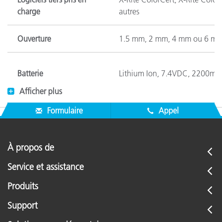
charge
autres
Ouverture
1.5 mm, 2 mm, 4 mm ou 6 m
Batterie
Lithium Ion, 7.4VDC, 2200m
Afficher plus
Caractéristique
Formulaire
Appel
Oui
BestMatch
À propos de
Étalonnage
Automatique sur référence bla
Service et assistance
Différences de couleur
CIE ∆E* (1976), ∆ECMC, CIE ∆E
Produits
Espaces chromatiques
CIE L*a*b*, CIE L*C*h°
Support