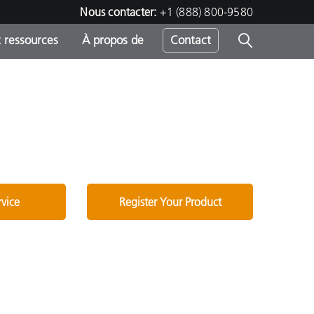
Nous contacter:
+1 (888) 800-9580
 ressources
À propos de
Contact
h
s
rvice
Register Your Product