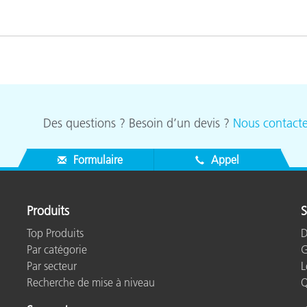
Des questions ? Besoin d’un devis ?
Nous contacte
Formulaire
Appel
Produits
S
Top Produits
D
Par catégorie
G
Par secteur
L
Recherche de mise à niveau
Q