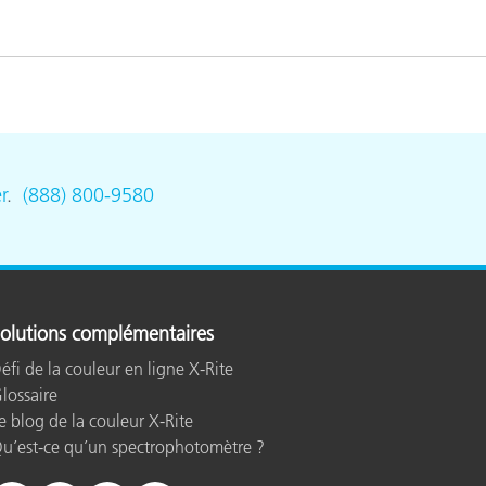
r
.
(888) 800-9580
olutions complémentaires
éfi de la couleur en ligne X-Rite
lossaire
e blog de la couleur X-Rite
u’est-ce qu’un spectrophotomètre ?