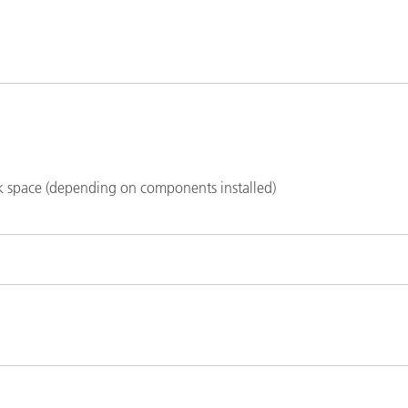
étiques
Papier
Matériaux de Constructio
Biens Durables
k space (depending on components installed)
on required for software install, download and automatic software