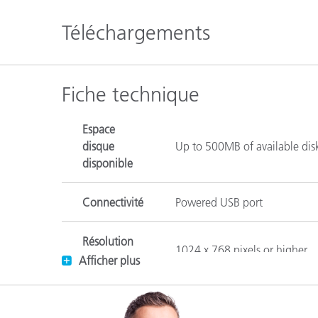
Cosm
Plastiques
Téléchargements
Fiche technique
Espace
disque
Up to 500MB of available dis
disponible
Connectivité
Powered USB port
Résolution
1024 x 768 pixels or higher
d'affichage
Afficher plus
Connexion
High-speed internet connecti
Internet