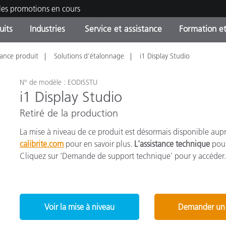
les promotions en cours
uits
Industries
Service et assistance
Formation et
tance produit
Solutions d’étalonnage
i1 Display Studio
ories de produits
ures et Revêtements
ce et maintenance
tion
Produits arrêtes - Trouvez
OEM Display & Printer
Contactez notre équipe
Consultations et audits
votre mise à niveau
Manufacturers
N° de modèle : EODISSTU
i1 Display Studio
Promotions et Ventes Flas
Retiré de la production
Online Store
Biens de Consommation
Meilleurs téléchargement
Emballés
La mise à niveau de ce produit est désormais disponible aupr
 Experience Center
calibrite.com
pour en savoir plus.
L'assistance technique
pour
Autres ressources
Cliquez sur 'Demande de support technique' pour y accéder.
e
Food Color Measurement
Industrie Pharmaceutique
Voir la mise à niveau
Demander un 
Électronique Grand Public
cants de Produits