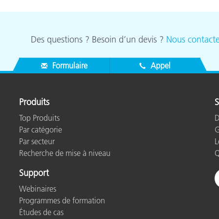
, French, German, Italian, Japanese, Korean, Portuguese, Russian, S
Des questions ? Besoin d’un devis ?
Nous contacte
Formulaire
Appel
 or 10.15x (with latest upgrades installed)
Produits
S
ded)
Top Produits
D
Par catégorie
G
Par secteur
L
or better CPU
Recherche de mise à niveau
Q
MD Athlon™ XP or better CPU
Support
Webinaires
ed to receive X-Rite technical support during the warranty period. R
Programmes de formation
Users are encouraged to register their product within the first 30 d
Études de cas