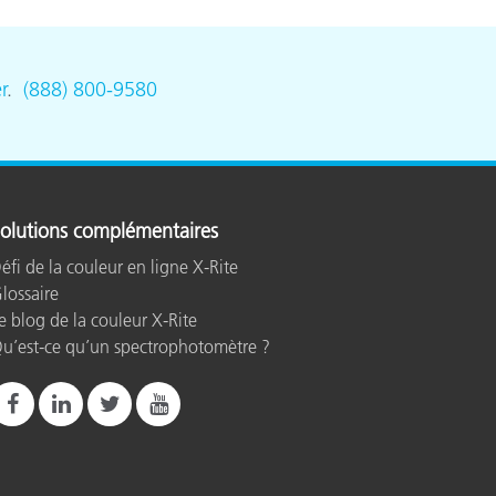
panish
r
.
(888) 800-9580
olutions complémentaires
éfi de la couleur en ligne X-Rite
lossaire
e blog de la couleur X-Rite
u’est-ce qu’un spectrophotomètre ?
egistration can occur directly through the software,
ays of use.