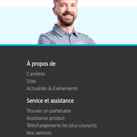
Langues
Chinese (Simplified), English
prises en
charge
Macintosh
MacOS X 10.12x, 10.13x,10.14x
À propos de
Mémoire
512MB RAM (2GB recommen
Carrières
Sites
Actualités & Événements
Mac: Intel® Core 2 Duo CPU 
Processeur
Service et assistance
PC: Intel® Core 2 Duo or A
Trouver un partenaire
Assistance produit
Product registration is requir
Téléchargements les plus courants
Registration
on our website, or via phone. 
Nos services