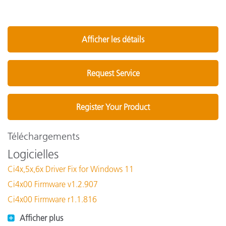
Afficher les détails
Request Service
Register Your Product
Téléchargements
Logicielles
Ci4x,5x,6x Driver Fix for Windows 11
Ci4x00 Firmware v1.2.907
Ci4x00 Firmware r1.1.816
Afficher plus