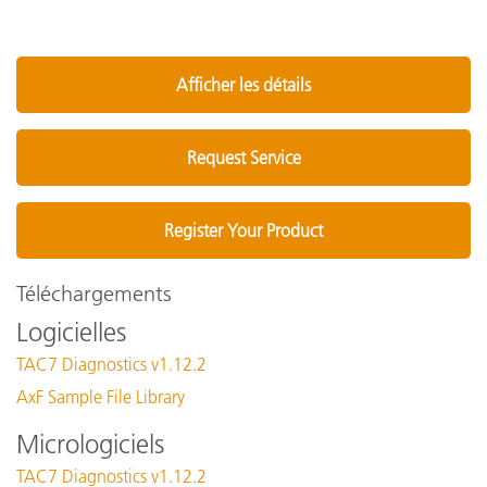
Afficher les détails
Request Service
Register Your Product
Téléchargements
Logicielles
TAC7 Diagnostics v1.12.2
AxF Sample File Library
Micrologiciels
TAC7 Diagnostics v1.12.2