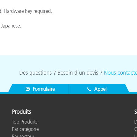
étiques
ed. Hardware key required.
Papier
Matériaux de Constructio
, Japanese.
Biens Durables
Des questions ? Besoin d’un devis ?
Nous contacte
Formulaire
Appel
Produits
S
Top Produits
D
Par catégorie
G
Par secteur
L