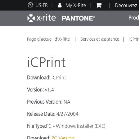
US-FR
My X-Rite
Découvrez 
Prod
Top Produits
Impression et Emballage
Assistance technique
Ressources éducatives
Catég
Peint
Servi
Forma
Page d’accueil d’X-Rite
Services et assistance
iCPri
iCPrint
Download:
iCPrint
Brand
Version:
v1.4
Automobile
Textil
Previous Version:
NA
Release Date:
4/27/2004
File Type:
PC - Windows Installer (EXE)
Fabri
Download:
PC Version