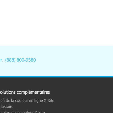
n
r
.
(888) 800-9580
olutions complémentaires
éfi de la couleur en ligne X-Rite
lossaire
e blog de la couleur X-Rite