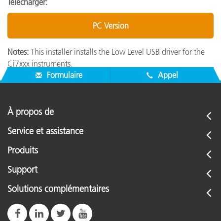
Télécharger:
PC Version
Notes:
This installer installs the Low Level USB driver for the
Ci7xxx instruments.
Formulaire
Appel
À propos de
Service et assistance
Produits
Support
Solutions complémentaires