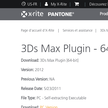
US-FR
My X-Rite
Découvrez 
Prod
Top Produits
Impression et Emballage
Assistance technique
Ressources éducatives
Catég
Peint
Servi
Forma
Page d’accueil d’X-Rite
Services et assistance
3Ds M
3Ds Max Plugin - 6
Download:
3Ds Max Plugin [64-bit]
Brand
Version:
2012
Automobile
Textil
Previous Version:
NA
Release Date:
5/23/2011
File Type:
PC - Self-extracting Executable
Fabri
Download:
PC Version