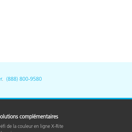
n
r
.
(888) 800-9580
olutions complémentaires
éfi de la couleur en ligne X-Rite