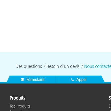
étiques
Papier
Matériaux de Constructio
Biens Durables
Des questions ? Besoin d’un devis ?
Nous contacte
Formulaire
Appel
Produits
S
Top Produits
D