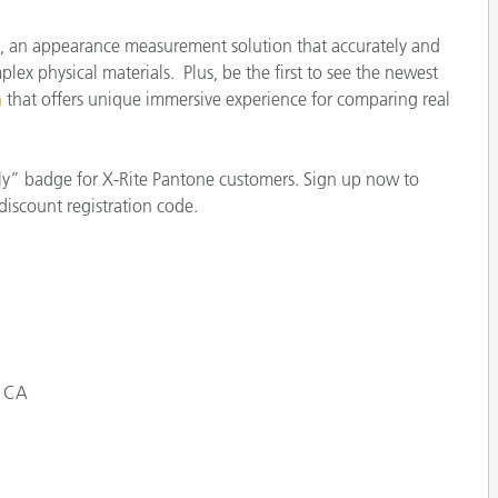
étiques
Papier
, an appearance measurement solution that accurately and
lex physical materials. Plus, be the first to see the newest
Matériaux de Constructio
h
that offers unique immersive experience for comparing real
Biens Durables
ly” badge for X-Rite Pantone customers. Sign up now to
discount registration code.
, CA