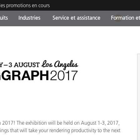
les promotions en cours
uits
Industries
Service et assistance
Formation et
1
ories de produits
ures et Revêtements
ce et maintenance
tion
Produits arrêtes - Trouvez
OEM Display & Printer
Contactez notre équipe
Consultations et audits
votre mise à niveau
Manufacturers
Promotions et Ventes Flas
Online Store
Biens de Consommation
Meilleurs téléchargement
Emballés
 Experience Center
Autres ressources
e
Food Color Measurement
ph 2017! The exhibition will be held on August 1-3, 2017,
Industrie Pharmaceutique
ngs that will take your rendering productivity to the next
Électronique Grand Public
cants de Produits