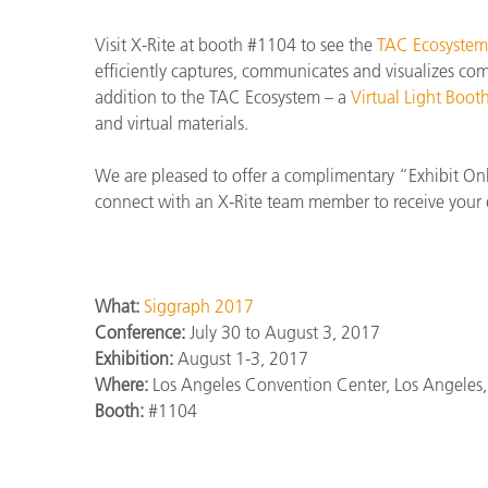
Cosm
Plastiques
Visit X-Rite at booth #1104 to see the
TAC Ecosystem
efficiently captures, communicates and visualizes comp
addition to the TAC Ecosystem – a
Virtual Light Boot
and virtual materials.
We are pleased to offer a complimentary “Exhibit On
connect with an X-Rite team member to receive your 
What:
Siggraph 2017
Conference:
July 30 to August 3, 2017
Exhibition:
August 1-3, 2017
Where:
Los Angeles Convention Center, Los Angeles
Booth:
#1104