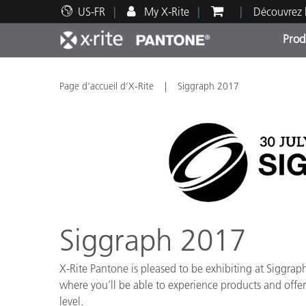
US-FR
My X-Rite
Découvrez 
Prod
Top Produits
Impression et Emballage
Assistance technique
Ressources éducatives
Catég
Peint
Servi
Forma
Page d’accueil d’X-Rite
Siggraph 2017
Brand
Automobile
Textil
Siggraph 2017
X-Rite Pantone is pleased to be exhibiting at Siggra
where you’ll be able to experience products and offeri
level.
Fabri