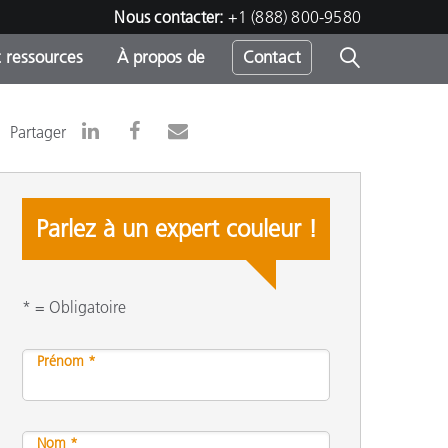
Nous contacter:
+1 (888) 800-9580
 ressources
À propos de
Contact
Partager
h
Parlez à un expert couleur !
s
* = Obligatoire
Prénom *
Nom *