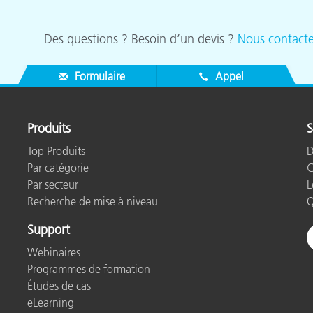
Des questions ? Besoin d’un devis ?
Nous contacte
Formulaire
Appel
Produits
S
Top Produits
D
Par catégorie
G
Par secteur
L
Recherche de mise à niveau
Q
Support
Webinaires
Programmes de formation
Études de cas
eLearning